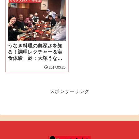
うなぎ大好き・番外編
うなぎ料理の奥深さを知
る！調理レクチャー＆実
食体験 於：大塚うなぎ
宮川
2017.03.25
スポンサーリンク