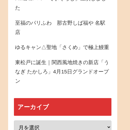
た
至福のパリふわ 那古野しば福や 名駅
店
ゆるキャン△聖地「さくめ」で極上鰻重
東松戸に誕生｜関西風地焼きの新店「う
なぎ たかしろ」4月15日グランドオープ
ン
アーカイブ