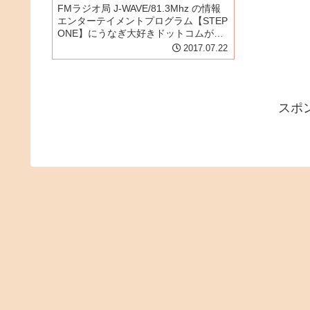
FMラジオ局 J-WAVE/81.3Mhz の情報
エンターテイメントプログラム【STEP
ONE】にうなぎ大好きドットコムが出
演いたします！J-WAVE STEP
2017.07.22
ONE 番組Twitter：
@stepone813(月)〜(木)9:00〜...
スポ