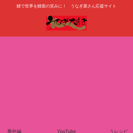
鰻で世界を鰻面の笑みに！ うなぎ屋さん応援サイト
番外編
YouTube
うレシピ