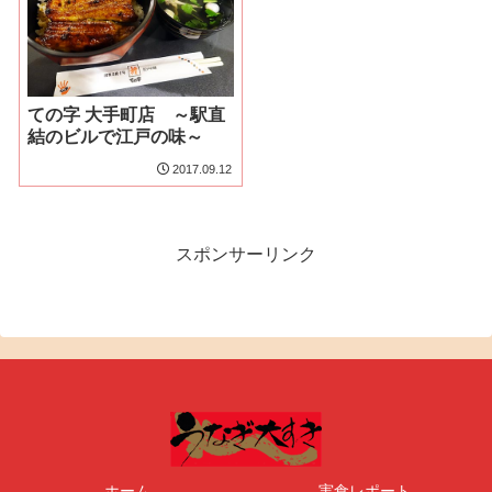
ての字 大手町店 ～駅直
結のビルで江戸の味～
2017.09.12
スポンサーリンク
ホーム
実食レポート