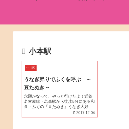
小本駅
中川区
うなぎ昇りでふくを呼ぶ ～
豆たぬき～
念願かなって、やっと行けたよ！近鉄
名古屋線・烏森駅から徒歩5分にある和
食・ふぐの『豆たぬき』うなぎ大好き
ドットコム>全国うなぎ屋さんリンク>
2017.12.04
愛知県のうなぎ屋さんにリンクさせて
いただいている関係で店主の鈴木貴志
さんとは、SNS等では交流がり、...