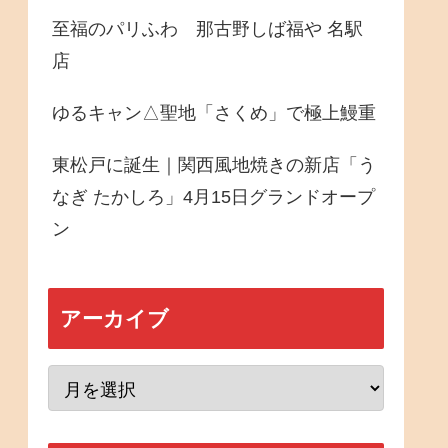
至福のパリふわ 那古野しば福や 名駅
店
ゆるキャン△聖地「さくめ」で極上鰻重
東松戸に誕生｜関西風地焼きの新店「う
なぎ たかしろ」4月15日グランドオープ
ン
アーカイブ