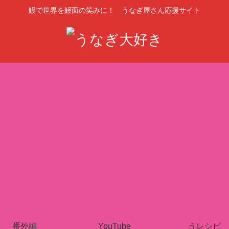
鰻で世界を鰻面の笑みに！ うなぎ屋さん応援サイト
番外編
YouTube
うレシピ