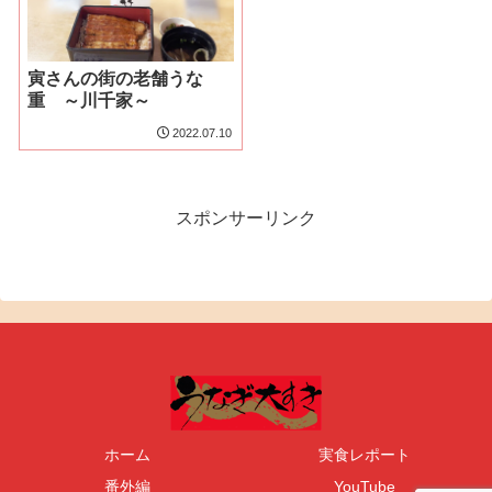
寅さんの街の老舗うな
重 ～川千家～
2022.07.10
スポンサーリンク
ホーム
実食レポート
番外編
YouTube