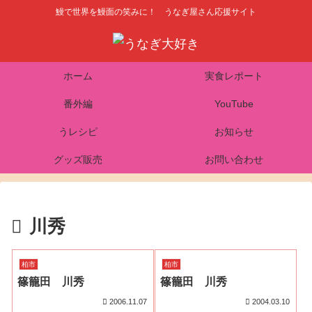
鰻で世界を鰻面の笑みに！ うなぎ屋さん応援サイト
ホーム
実食レポート
番外編
YouTube
うレシピ
お知らせ
グッズ販売
お問い合わせ
川秀
柏市
柏市
篠籠田 川秀
篠籠田 川秀
2006.11.07
2004.03.10