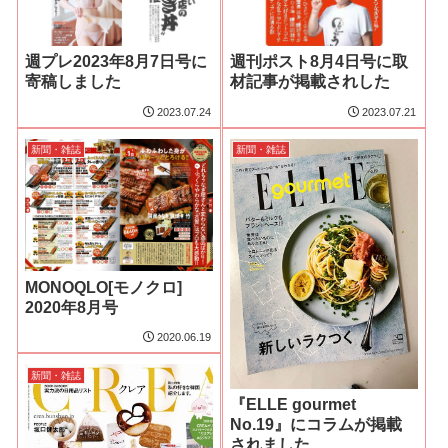
週プレ2023年8月7日号に
週刊ポスト8月4日号に取
寄稿しました
材記事が掲載されした
2023.07.24
2023.07.21
新聞・雑誌
新聞・雑誌
MONOQLO[モノクロ]
2020年8月号
2020.06.19
新聞・雑誌
『ELLE gourmet
No.19』にコラムが掲載
されました