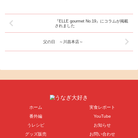
います（ちなみに回答は……“鰻
は素材の時...
『ELLE gourmet No.19』にコラムが掲載
されました
父の日 ～川昌本店～
ホーム
実食レポート
番外編
YouTube
うレシピ
お知らせ
グッズ販売
お問い合わせ