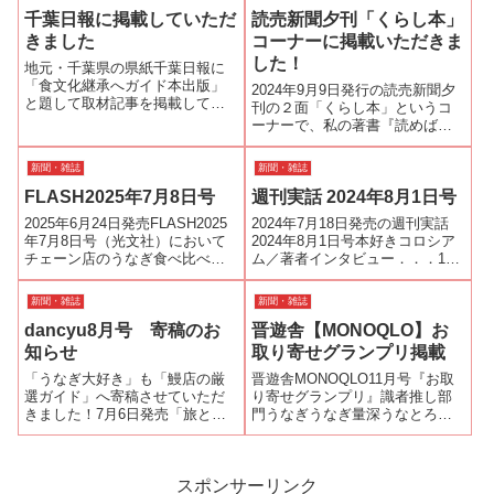
千葉日報に掲載していただ
読売新聞夕刊「くらし本」
きました
コーナーに掲載いただきま
した！
地元・千葉県の県紙千葉日報に
「食文化継承へガイド本出版」
2024年9月9日発行の読売新聞夕
と題して取材記事を掲載してい
刊の２面「くらし本」というコ
ただきました。千葉日報オンラ
ーナーで、私の著書『読めばも
イン
っとおいしくなる うなぎ大全』
が紹介されました！先日、取材
新聞・雑誌
新聞・雑誌
を受けて色々なお話しを聞いて
FLASH2025年7月8日号
週刊実話 2024年8月1日号
いただいたのですが、とてもわ
かりやすくまとめて下さってい
2025年6月24日発売FLASH2025
2024年7月18日発売の週刊実話
ます。お...
年7月8日号（光文社）において
2024年8月1日号本好きコロシア
チェーン店のうなぎ食べ比べ企
ム／著者インタビュー．．．136
画に協力させていただきまし
話題の書 著者インタビューに
た。私は、日本の大切なうなぎ
読めばもっとおいしくなるうな
新聞・雑誌
新聞・雑誌
の食文化を次世代へ繋げるため
ぎ大全の著者としてインタビュ
dancyu8月号 寄稿のお
晋遊舎【MONOQLO】お
に活動しています。今回のよう
ー記事が掲載されております。
な企画に協力させていただく理
ご覧ください！Amazon...
知らせ
取り寄せグランプリ掲載
由...
「うなぎ大好き」も「鰻店の厳
晋遊舎MONOQLO11月号『お取
選ガイド」へ寄稿させていただ
り寄せグランプリ』識者推し部
きました！7月6日発売「旅とご
門うなぎうなぎ量深うなとろ２
はん」特集号のブックインブッ
人前（うなぎの蒲焼き２人前・
ク「鰻BOOK」全16ページ。
お出汁とろろ２人前）を紹介さ
今、おいしい鰻って何だ？とい
せていただきました。
う鰻問答の最難題を深堀りして
スポンサーリンク