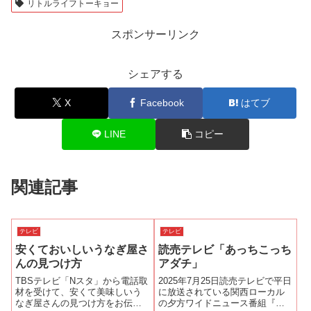
リトルライフトーキョー
スポンサーリンク
シェアする
X
Facebook
はてブ
LINE
コピー
関連記事
テレビ
テレビ
安くておいしいうなぎ屋さ
読売テレビ「あっちこっち
んの見つけ方
アダチ」
TBSテレビ「Nスタ」から電話取
2025年7月25日読売テレビで平日
材を受けて、安くて美味しいう
に放送されている関西ローカル
なぎ屋さんの見つけ方をお伝え
の夕方ワイドニュース番組『か