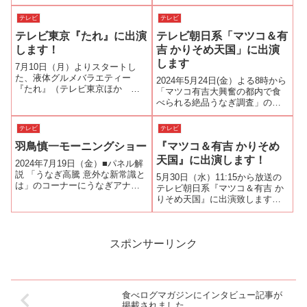
しました。その放送内容と動画
んさい情報ネットten.』（15:50
です。ご覧ください。
～放送）の人気コーナー『足で
テレビ
テレビ
稼げ！あっちこっちアダチ』に
テレビ東京『たれ』に出演
テレビ朝日系「マツコ＆有
出演します！暑さに負けるな！
大阪の鰻屋さんを調査！と題...
します！
吉 かりそめ天国」に出演
します
7月10日（月）よりスタートし
た、液体グルメバラエティー
2024年5月24日(金）よる8時から
『たれ』（テレビ東京ほか 深
「マツコ有吉大興奮の都内で食
夜0時12分放送）７月24日（月）
べられる絶品うなぎ調査」のコ
24:12～の放送は７月２５日は土
ーナーでおすすめのうなぎ屋さ
用の丑の日。ということで緊急
んを紹介します。ご都合の合う
テレビ
テレビ
企画！≪明日行きたくなる！都
方はご覧ください。
内で食べられる激安８００円以
羽鳥慎一モーニングショー
『マツコ＆有吉 かりそめ
下の...
天国』に出演します！
2024年7月19日（金）■パネル解
説 「うなぎ高騰 意外な新常識と
5月30日（水）11:15から放送の
は」のコーナーにうなぎアナリ
テレビ朝日系『マツコ＆有吉 か
ストとして出演します。
りそめ天国』に出演致します。
うな重の名わき役！肝吸いだけ
バンバン食べたい！超多忙のガ
ンバレルーヤが肝吸いとうな重
に分かれて、名店をはしご！超
スポンサーリンク
貴重な肝吸い＆うな重食べまく
り！ガ...
食べログマガジンにインタビュー記事が
掲載されました。