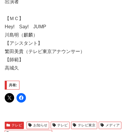
出演者
【ＭＣ】
Hey! Say! JUMP
川島明（麒麟）
【アシスタント】
繁田美貴（テレビ東京アナウンサー）
【師範】
高城久
共有:
テレビ
お知らせ
テレビ
テレビ東京
メディア