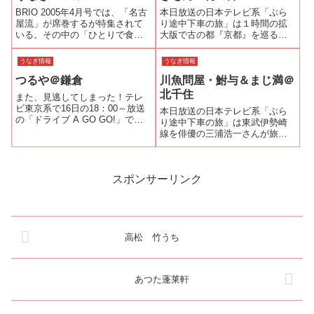
され...
を日本代表と日本協会へ差し入
BRIO 2005年4月号では、「名古
本日放送の日本テレビ系「ぶら
れることを決定し...
屋流」が席巻するが特集されて
り途中下車の旅」は１時間の拡
いる。その中の「ひとりで食べ
大版で古の都『京都』を巡る旅
る名古屋」では”うなぎバーガ
でした。旅の最後を締めくくる
ー”が紹介されていた。
お店と選ばれたのが「ぎをん
うなぎ情報
うなぎ情報
梅の井」です。初代の方が、鰻
つるや＠鎌倉
川魚問屋・鮒与＆まじ満＠
なら東京だと東京で修行したの
で背開きで白焼きにして蒸しを
北千住
また、見逃してしまった！テレ
入れる関東風の蒲...
ビ東京系で16日の18：00～放送
本日放送の日本テレビ系「ぶら
の「ドライブ A GO GO!」では
り途中下車の旅」は東武伊勢崎
つぶやきシローさんと遠藤久美
線を俳優の三浦浩一さんが旅を
子ちゃんが鎌倉に住んでいた文
しました。北千住での途中下車
豪や女優が愛したうなぎ屋さん
で旧日光街道を歩いていた三浦
「つるや」さんに行ったらし
さんは川魚問屋・鮒与を発見。
い。ご覧になった方、コメント
そこで紹介してもらった「まじ
スポンサーリンク
下さ...
満」でうな重を堪能していまし
た。まじ満のホー...
高松 竹うち
あつた蓬莱軒