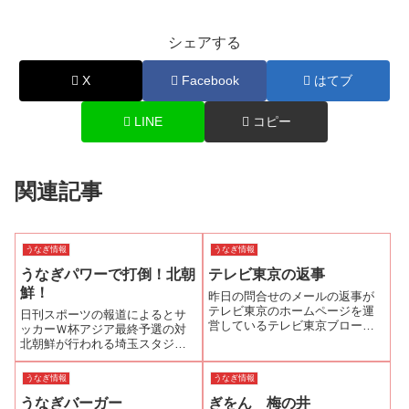
シェアする
X
Facebook
はてブ
LINE
コピー
関連記事
うなぎ情報
うなぎ情報
うなぎパワーで打倒！北朝
テレビ東京の返事
鮮！
昨日の問合せのメールの返事が
テレビ東京のホームページを運
日刊スポーツの報道によるとサ
営しているテレビ東京ブロード
ッカーＷ杯アジア最終予選の対
バンドの担当の方から来まし
北朝鮮が行われる埼玉スタジア
た。静岡県引佐郡細江町の鰻屋
ムの地元浦和近郊は、江戸時代
さんの屋号は清水家さんで、電
からうなぎが名物として知られ
うなぎ情報
うなぎ情報
話は053-522-0063だそうです。
ている。 「浦和のうなぎを育
「いい旅・夢気分」のHPも修正
うなぎバーガー
ぎをん 梅の井
てる会」では試合当日にうなぎ