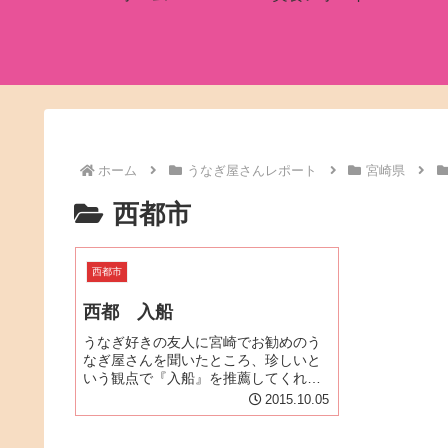
ホーム
うなぎ屋さんレポート
宮崎県
西都市
西都市
西都 入船
うなぎ好きの友人に宮崎でお勧めのう
なぎ屋さんを聞いたところ、珍しいと
いう観点で『入船』を推薦してくれま
した。キーワードは「大きな待合室」
2015.10.05
ですって。東九州自動車道・西都ICを
降りて、国道219号線（米良街道）を北