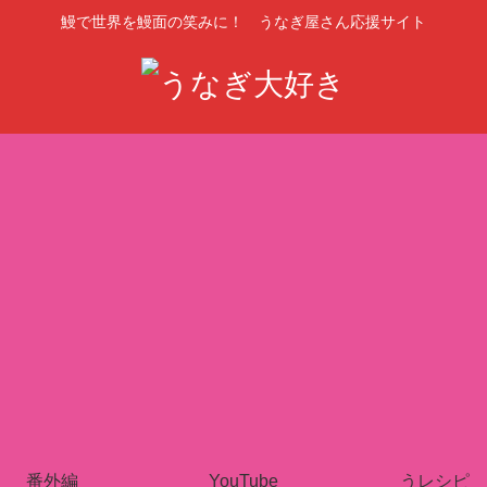
鰻で世界を鰻面の笑みに！ うなぎ屋さん応援サイト
番外編
YouTube
うレシピ