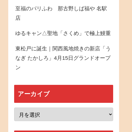
至福のパリふわ 那古野しば福や 名駅
店
ゆるキャン△聖地「さくめ」で極上鰻重
東松戸に誕生｜関西風地焼きの新店「う
なぎ たかしろ」4月15日グランドオープ
ン
アーカイブ