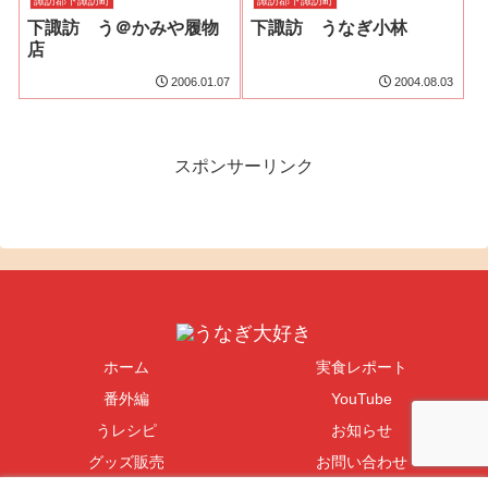
諏訪郡下諏訪町
諏訪郡下諏訪町
下諏訪 う＠かみや履物
下諏訪 うなぎ小林
店
2006.01.07
2004.08.03
スポンサーリンク
ホーム
実食レポート
番外編
YouTube
うレシピ
お知らせ
グッズ販売
お問い合わせ