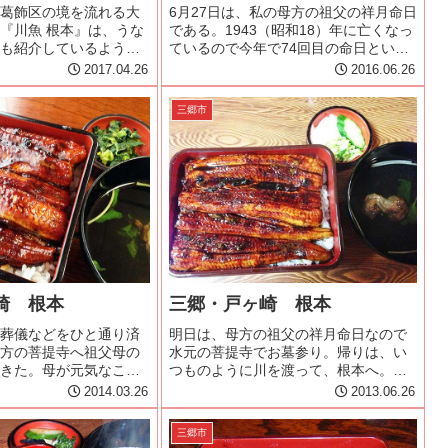
葛飾区の境を流れる大
6月27日は、私の母方の祖父の祥月命日
『川魚 根本』は、うな
である。1943（昭和18）年に亡くなっ
も紹介しているように
ているので今年で74回目の命日という
から半世紀通っている
ことになる。菩提寺は葛飾・水元にあ
2017.04.26
2016.06.26
こうの葛飾・水元のお
り、物ごごろ付いた時から命日近くに
寺という縁である。母
墓参に来ている。その帰りには年忌法
三郷市
ていたが、自分が子
要などでなければ、決まっ...
崎 根本
三郷・戸ヶ崎 根本
葬儀などをひと通り済
明日は、母方の祖父の祥月命日なので
方の菩提寺へ祖父母の
水元の菩提寺でお墓参り。帰りは、い
きた。母が元気なころ
つものように川を渡って、根本へ。今
参の帰りには、必ず昼
日は、妻も一緒で帰りは運転を頼める
2014.03.26
2013.06.26
で母を偲びながら鰻を
ので、昼から一杯と考えていたら何と
の鰻はこってりして美
根本のメニューからアルコール類が消
三郷市
が近くで言っている声
えていた！しかも鰻料理もうな重、蒲