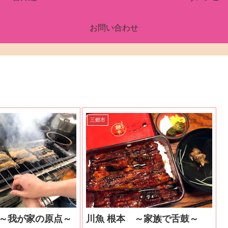
お問い合わせ
三郷市
 ～我が家の原点～
川魚 根本 ～家族で舌鼓～