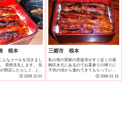
焼...
崎 根本
三郷市 根本
こんなメールを頂きまし
私の母の実家の菩提寺がすぐ近くの葛
。 突然失礼します。 先
飾区水元にあるのでお墓参りの帰りに
が閉店したらしく…(泣)
子供の頃から連れてきてもらっていま
得いくうな重を探して
した。ですからある意味、根本は、私
2008.10.01
2006.01.16
住なのですが、根本の
のデフォルトのうなぎ屋さんのひとつ
紹介していただけませ
といえるのです。１年以上後無沙汰で
根本のうな...
久々の再訪です。その間、「うなぎ大
好...