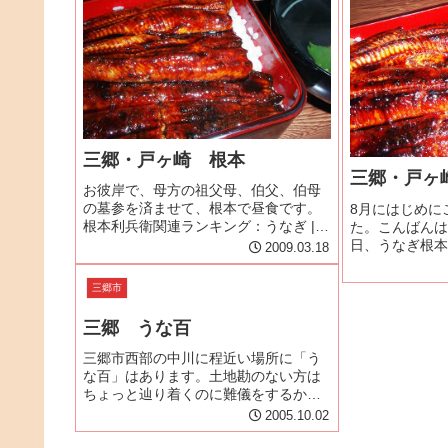
が...
三郷・戸ヶ崎 根本
三郷・戸ヶ
お彼岸で、母方の祖父母、伯父、伯母
の墓参を済ませて、根本で昼食です。
8月にはじめに
根本利兵衛関連ランキング：うなぎ |
た。こんばんは
八潮駅
日、うなぎ根本
2009.03.18
私たち家族が納
います。埼玉在
三郷市
味に近いお店を
んでしょうか？ 
三郷 うな百
三郷市西部の中川に程近い場所に「う
な百」はあります。土地勘のない方は
ちょっと辿り着くのに難儀をするかも
しれません。地図を頼りにお店を探し
2005.10.02
当てるのも食べ歩きの楽しみのひとつ