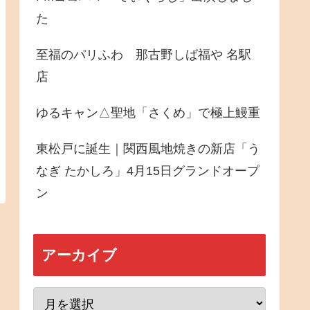
た
至福のパリふわ 那古野しば福や 名駅
店
ゆるキャン△聖地「さくめ」で極上鰻重
東松戸に誕生｜関西風地焼きの新店「う
なぎ たかしろ」4月15日グランドオープ
ン
アーカイブ