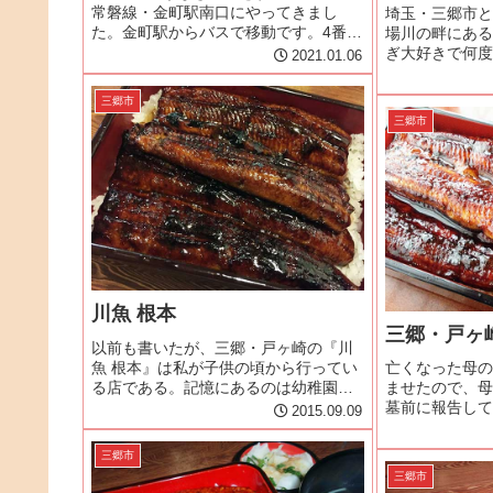
常磐線・金町駅南口にやってきまし
埼玉・三郷市と
た。金町駅からバスで移動です。4番の
場川の畔にある
りばの戸ヶ崎操車場・八潮駅南口行き
ぎ大好きで何度
2021.01.06
のバスに乗ります。平日の昼間は、10
自分が子供時分
分おきに発車予定です。目的地は、東
うなぎ屋。川向
三郷市
京都から埼玉県へ入ってすぐの大場...
寺が母方の菩提
三郷市
に連れられて来
供...
川魚 根本
三郷・戸ヶ
以前も書いたが、三郷・戸ヶ崎の『川
魚 根本』は私が子供の頃から行ってい
亡くなった母の
る店である。記憶にあるのは幼稚園の
ませたので、母
頃だから、かれこれ50年近く行ってい
墓前に報告して
2015.09.09
ることになる。母方の実家の菩提寺が
は、祖父母の墓
葛飾・水元にあり、母方の祖母の実家
食をとった根本
三郷市
の菩提寺が八潮・古新田にある。行...
食べた。「ここ
三郷市
味しいねぇ」母