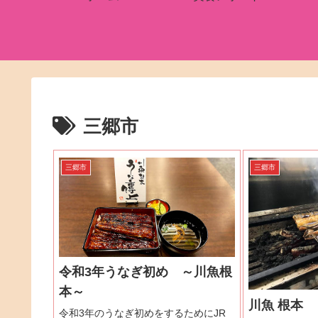
三郷市
三郷市
三郷市
令和3年うなぎ初め ～川魚根
本～
川魚 根本
令和3年のうなぎ初めをするためにJR