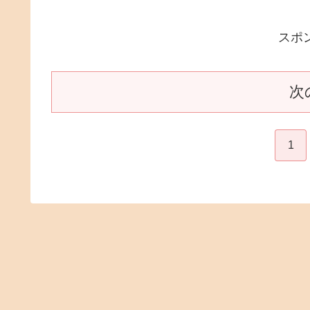
ではないでしょうか(^_-)こちらは注文
を受けてから調理に入るそうでお...
スポ
次
1