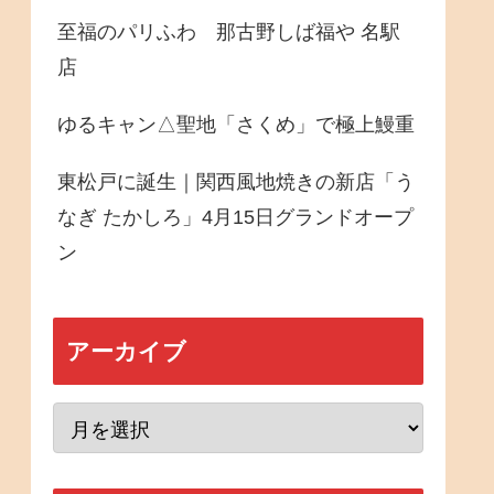
至福のパリふわ 那古野しば福や 名駅
店
ゆるキャン△聖地「さくめ」で極上鰻重
東松戸に誕生｜関西風地焼きの新店「う
なぎ たかしろ」4月15日グランドオープ
ン
アーカイブ