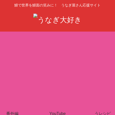
鰻で世界を鰻面の笑みに！ うなぎ屋さん応援サイト
番外編
YouTube
うレシピ