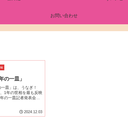
お問い合わせ
外編
今年の一皿」
年の一皿」は、うなぎ！
3日、1年の世相を最も反映
年の一皿記者発表会
田区の会場で開催され
の一皿」は、飲食店検
2024.12.03
するぐるなびが、日本
、後世に伝え...