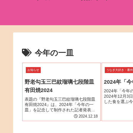
今年の一皿
お知らせ
うなぎ大好き・番
野老勾玉三巴紋瑠璃七段階皿
2024年「
有田焼2024
2024年「今
2024年12月
表題の『野老勾玉三巴紋瑠璃七段階皿
した食を選ぶ今
有田焼2024』は、2024年「今年の一
が、東京・千代
皿」を記念して制作された記者発表会
ました。「今年
記念品です。2024年「今年の一皿
2024.12.18
索サイトを運営
®」 は「うなぎ」株式会社ぐるなび
の食文化を象徴し
取締役会長・創業者 滝久雄「今年の一
皿」実行委員会委員長 から...