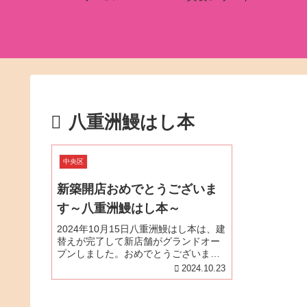
八重洲鰻はし本
中央区
新築開店おめでとうございま
す～八重洲鰻はし本～
2024年10月15日八重洲鰻はし本は、建
替えが完了して新店舗がグランドオー
プンしました。おめでとうございま
す！オープン当日は、店頭にお祝いの
2024.10.23
胡蝶蘭が並び華やかな雰囲気です。胡
蝶蘭の花言葉は「幸福が飛んでくる」
また、胡蝶蘭は花の寿命が長いの...