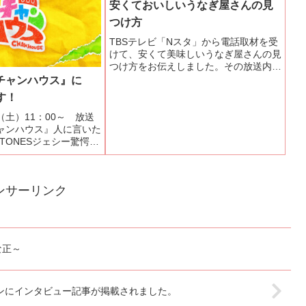
安くておいしいうなぎ屋さんの見
つけ方
TBSテレビ「Nスタ」から電話取材を受
けて、安くて美味しいうなぎ屋さんの見
つけ方をお伝えしました。その放送内容
と動画です。ご覧ください。
チャンハウス』に
す！
日（土）11：00～ 放送
ャンハウス』人に言いた
xTONESジェシー驚愕！
ぎ足し200年のコーナー
さんを紹介させていただ
さいませm(__)m
ンサーリンク
な正～
ンにインタビュー記事が掲載されました。