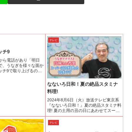
テレビ
ッチ9
フから電話があり「明日
で、うなぎを様々な面か
ッチ9で取り上げるの
お聞きしたい」とのこと
は、ラジオ出演やテレビ
なないろ日和！夏の絶品スタミナ
っていて、放送開始直前
料理!
た。インタ...
2024年8月6日（火）放送テレビ東京系
『なないろ日和！』夏の絶品スタミナ料
理! 夏の土用の丑の日にあわせてスーパ
ーマーケット販売されるこだわりのうな
ぎの蒲焼をご自宅でさらに美味しく食べ
テレビ
る方法夏にピッタリ！スーパーのうなぎ
を使ったうなぎレシ...