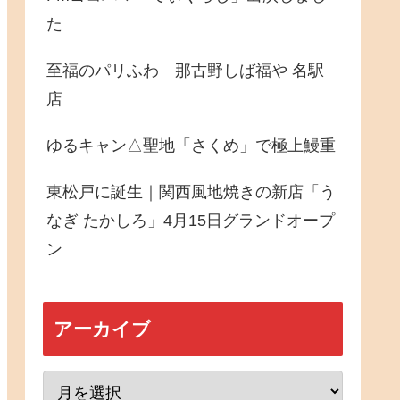
た
至福のパリふわ 那古野しば福や 名駅
店
ゆるキャン△聖地「さくめ」で極上鰻重
東松戸に誕生｜関西風地焼きの新店「う
なぎ たかしろ」4月15日グランドオープ
ン
アーカイブ