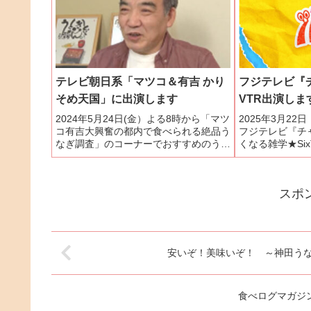
テレビ朝日系「マツコ＆有吉 かり
フジテレビ『
そめ天国」に出演します
VTR出演しま
2024年5月24日(金）よる8時から「マツ
2025年3月22
コ有吉大興奮の都内で食べられる絶品う
フジテレビ『チ
なぎ調査」のコーナーでおすすめのうな
くなる雑学★Si
ぎ屋さんを紹介します。ご都合の合う方
うなぎのタレ継
はご覧ください。
で老舗うなぎ屋
きます。ご覧くだ
スポ
安いぞ！美味いぞ！ ～神田う
食べログマガジ