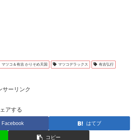
マツコ＆有吉 かりそめ天国
マツコデラックス
有吉弘行
ンサーリンク
ェアする
Facebook
はてブ
コピー