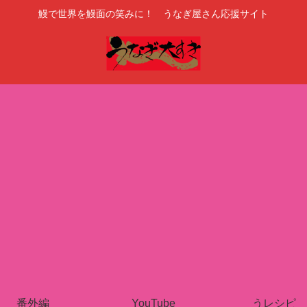
鰻で世界を鰻面の笑みに！ うなぎ屋さん応援サイト
番外編
YouTube
うレシピ