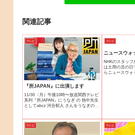
関連記事
テレビ
テレビ
ニュースウォ
NHKのスタッ
は土用の丑の日
らニュースウォ
て、是非お話を
でした。24日
『所JAPAN』に出演します
番組のロケが入
の取材となりまし
11/30〈月）午後10時〜放送関西テレビ
系列『所JAPAN』にうなぎ の 熱中先生
としてabcz 河合郁人 さんをうなぎの世
界 へご案内しましたご視聴くださいま
せ
テレビ
テレビ