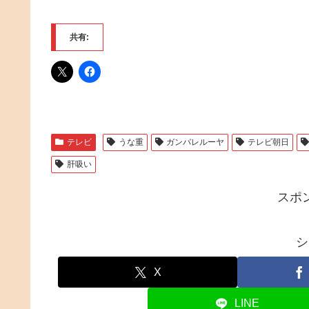
共有:
テレビ
うな重
ガンバレルーヤ
テレビ朝日
肝吸い
スポ
シ
X
LINE