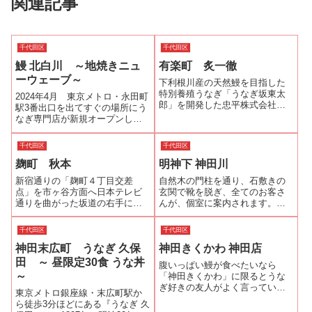
関連記事
千代田区
千代田区
鰻 北白川 ～地焼きニュ
有楽町 炙一徹
ーウェーブ～
下利根川産の天然鰻を目指した
特別養殖うなぎ「うなぎ坂東太
2024年4月 東京メトロ・永田町
郎」を開発した忠平株式会社の
駅3番出口を出てすぐの場所にう
直営店です。「うなぎ坂東太
なぎ専門店が新規オープンし
郎」やこのお店のことを小学館
た。東京都心だから江戸前の流
ビッグコミックに連載中の「築
儀の店かと思いきや地焼きの店
千代田区
千代田区
地魚河岸三代目」の１０巻・希
だという。その頃、私は2024年6
望のウナギで知った方も多いの
麹町 秋本
明神下 神田川
月20日に講談社より出版する
ではないでしょうか...
『読めばもっとおいしくなるう
新宿通りの「麹町４丁目交差
自然木の門柱を通り、石敷きの
なぎ...
点」を市ヶ谷方面へ日本テレビ
玄関で靴を脱ぎ、全てのお客さ
通りを曲がった坂道の右手にビ
んが、個室に案内されます。建
ルの間の木造１軒家がありま
物は古いです。掃除は行き届い
す。そこが「秋本」です。瓢箪
てはいても、壁がはがれかけて
千代田区
千代田区
の中に「う」の看板が目印で
いるところもあったりして、綺
神田末広町 うなぎ 久保
神田きくかわ 神田店
す。玄関の引き戸を開けると右
麗とは言い難いのですが、何と
手はレジで左手のテーブル席に
も風情があります。また、お店
田 ～ 昼限定30食 うな丼
腹いっぱい鰻が食べたいなら
は12時半という時間も...
の皆さんがもてな...
～
「神田きくかわ」に限るとうな
ぎ好きの友人がよく言っていま
東京メトロ銀座線・末広町駅か
した。しかもランチタイムとデ
ら徒歩3分ほどにある『うなぎ 久
ィナータイムの間の中休みが無