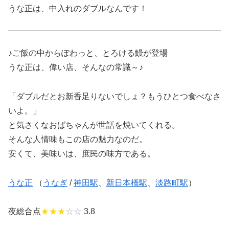
うな正は、中入れのダブルなんです！
♪ご飯の中からぽわっと、とろける鰻が登場
うな正は、偉い店、そんなの常識～♪
「ダブルだとお新香足りないでしょ？もうひとつ食べなさ
いよ。」
と気さくなおばちゃんが世話を焼いてくれる。
そんな人情味もこの店の魅力なのだ。
安くて、美味いは、庶民の味方である。
うな正
（
うなぎ
/
神田駅
、
新日本橋駅
、
淡路町駅
）
夜総合点
★★★
☆☆
3.8