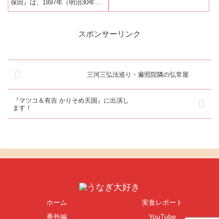
保田』は、1897年（明治30年）
いので半端な時間でもうなぎが
創業の川魚問屋直営の鰻料理専
食べられるとのことでした。と
門店である。店舗の斜向かいに
いうわけで他のお店が中休みに
は『川魚問屋 久保田商店』があ
入っている15時ご...
る。ホームページによれば創業
スポンサーリンク
当時は天然うなぎがよく獲れた
こと...
三河三弘法巡り・遍照院隣の弘常屋
『マツコ＆有吉 かりそめ天国』に出演し
ます！
ホーム
実食レポート
番外編
YouTube