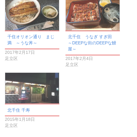
千住オリオン通り まじ
北千住 うなぎ すぎ田
満 ～うな丼～
～DEEPな街のDEEPな鰻
屋～
2017年2月17日
足立区
2017年2月4日
足立区
北千住 千寿
2015年1月18日
足立区