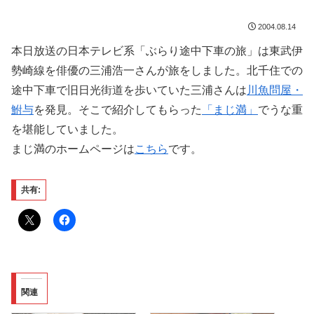
2004.08.14
本日放送の日本テレビ系「ぶらり途中下車の旅」は東武伊
勢崎線を俳優の三浦浩一さんが旅をしました。北千住での
途中下車で旧日光街道を歩いていた三浦さんは
川魚問屋・
鮒与
を発見。そこで紹介してもらった
「まじ満」
でうな重
を堪能していました。
まじ満のホームページは
こちら
です。
共有:
関連