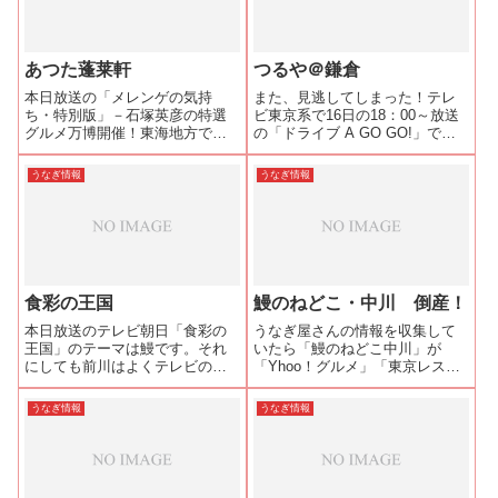
あつた蓬莱軒
つるや＠鎌倉
本日放送の「メレンゲの気持
また、見逃してしまった！テレ
ち・特別版」－石塚英彦の特選
ビ東京系で16日の18：00～放送
グルメ万博開催！東海地方で食
の「ドライブ A GO GO!」では
べまくり旅！！－では、我らが
つぶやきシローさんと遠藤久美
石ちゃんがアンパンマンの声で
子ちゃんが鎌倉に住んでいた文
うなぎ情報
うなぎ情報
ご存知の女優・戸田恵子さんと
豪や女優が愛したうなぎ屋さん
名古屋で鰻といえば、お約束の
「つるや」さんに行ったらし
「あつた蓬莱軒」でひつまぶし
い。ご覧になった方、コメント
を堪能したようです...
下さ...
食彩の王国
鰻のねどこ・中川 倒産！
本日放送のテレビ朝日「食彩の
うなぎ屋さんの情報を収集して
王国」のテーマは鰻です。それ
いたら「鰻のねどこ中川」が
にしても前川はよくテレビの取
「Yhoo！グルメ」「東京レスト
材を受けていますね。
ランガイド」から消えていた。
調べてみると倒産していたらし
うなぎ情報
うなぎ情報
い。残念！評判のとろけるよう
な鰻を食べてみたかった。