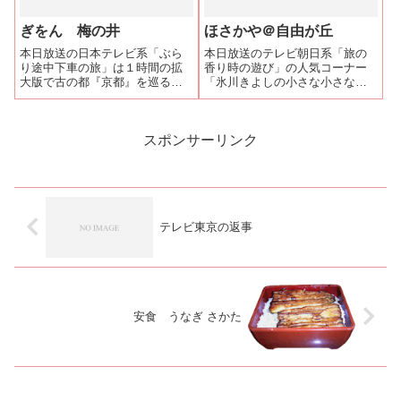
ぎをん 梅の井
ほさかや＠自由が丘
本日放送の日本テレビ系「ぶら
本日放送のテレビ朝日系「旅の
り途中下車の旅」は１時間の拡
香り時の遊び」の人気コーナー
大版で古の都『京都』を巡る旅
「氷川きよしの小さな小さなふ
でした。旅の最後を締めくくる
れあい旅」は自由が丘編で最初
お店と選ばれたのが「ぎをん
に行ったお店はうなぎの串焼き
梅の井」です。初代の方が、鰻
で人気の「ほさかや」でした。
なら東京だと東京で修行したの
スポンサーリンク
で背開きで白焼きにして蒸しを
入れる関東風の蒲...
テレビ東京の返事
安食 うなぎ さかた