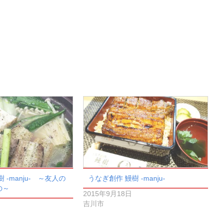
 -manju- ～友人の
うなぎ創作 鰻樹 -manju-
の～
2015年9月18日
吉川市