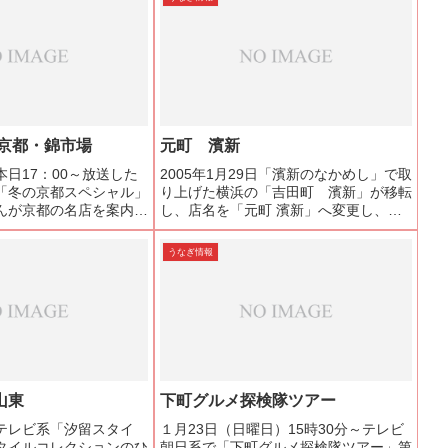
＠京都・錦市場
元町 濱新
日17：00～放送した
2005年1月29日「濱新のなかめし」で取
「冬の京都スペシャル」
り上げた横浜の「吉田町 濱新」が移転
んが京都の名店を案内し
し、店名を「元町 濱新」へ変更し、新
「錦市場」で創業明治
たな一歩を踏み出したそうです。「元
舗の川魚専門店「のと
町 濱新」ホームページより引用店舗の
うなぎ情報
る「味彩 のと与」でうな
老朽化に加え東日本大震災により店舗の
を美...
修繕ができなダメージ...
山東
下町グルメ探検隊ツアー
テレビ系「汐留スタイ
１月23日（日曜日）15時30分～テレビ
タイルコレクションのひ
朝日系で「下町グルメ探検隊ツアー」第