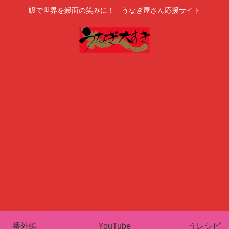
鰻で世界を鰻面の笑みに！ うなぎ屋さん応援サイト
番外編
YouTube
うレシピ