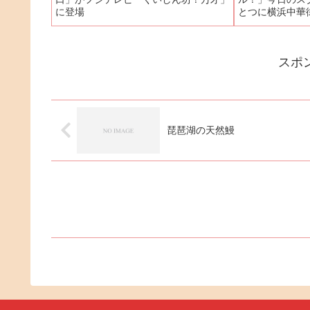
に登場
とつに横浜中華
期の上海蟹がメ
中華街でも珍し
が楽しめるとい
スポ
期だけの裏メニュ
琵琶湖の天然鰻