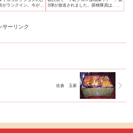
街がランクイン。今が時
3弾が放送されました。探検隊員は、中
インでしたが、その中で
山秀征、島崎和歌子、そしてテレビ朝
いという山東省のお料理
日・石井希和アナです。下町生まれの達
う「山東」では、今の時
人達に、知る人ぞ知る美味しいお店を紹
ンサーリンク
ーに「鰻の...
介してもらうのですが、...
佐倉 玉家