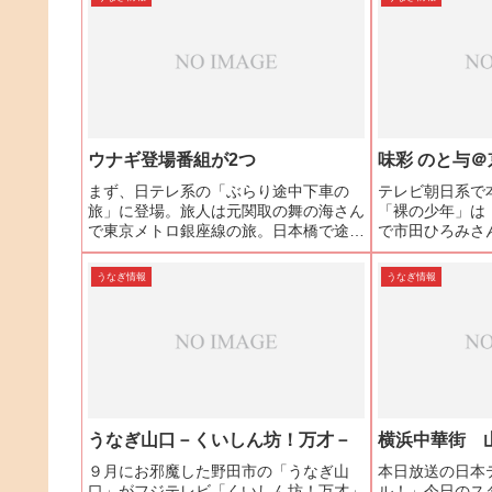
ウナギ登場番組が2つ
味彩 のと与
まず、日テレ系の「ぶらり途中下車の
テレビ朝日系で本
旅」に登場。旅人は元関取の舞の海さん
「裸の少年」は
で東京メトロ銀座線の旅。日本橋で途中
で市田ひろみさ
下車をした舞の海さんはビルの中に大き
た。京都の台所
な「う」の字を発見。うなぎ好きの方な
45年という老
うなぎ情報
うなぎ情報
らもうお分かりですね。そうです。日本
よ」が2階にあ
橋本石町の「いづもや」さん...
ぎ御膳（1890円）
うなぎ山口－くいしん坊！万才－
横浜中華街 
９月にお邪魔した野田市の「うなぎ山
本日放送の日本
口」がフジテレビ「くいしん坊！万才」
ル！」今日のス