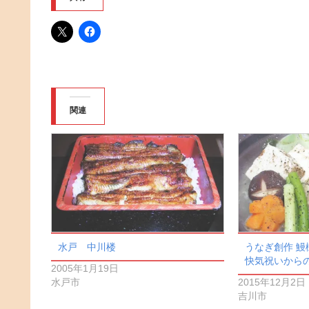
関連
水戸 中川楼
うなぎ創作 鰻樹
快気祝いから
2005年1月19日
水戸市
2015年12月2日
吉川市