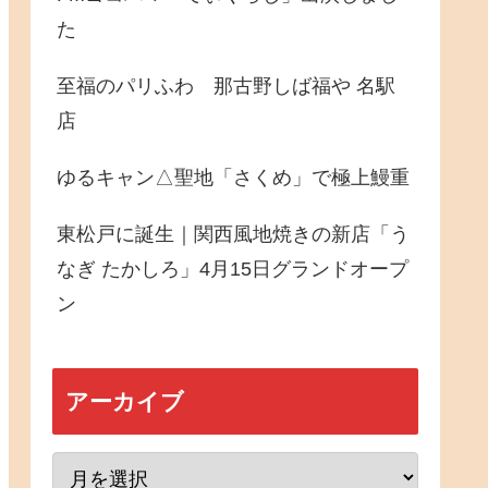
た
至福のパリふわ 那古野しば福や 名駅
店
ゆるキャン△聖地「さくめ」で極上鰻重
東松戸に誕生｜関西風地焼きの新店「う
なぎ たかしろ」4月15日グランドオープ
ン
アーカイブ