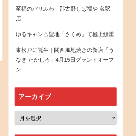
至福のパリふわ 那古野しば福や 名駅
店
ゆるキャン△聖地「さくめ」で極上鰻重
東松戸に誕生｜関西風地焼きの新店「う
なぎ たかしろ」4月15日グランドオープ
ン
アーカイブ