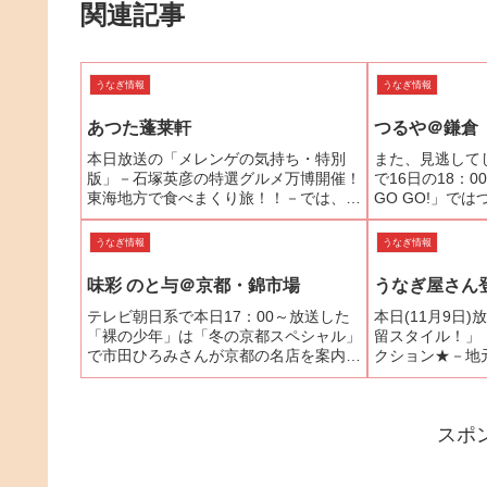
関連記事
うなぎ情報
うなぎ情報
あつた蓬莱軒
つるや＠鎌倉
本日放送の「メレンゲの気持ち・特別
また、見逃して
版」－石塚英彦の特選グルメ万博開催！
で16日の18：
東海地方で食べまくり旅！！－では、我
GO GO!」で
らが石ちゃんがアンパンマンの声でご存
藤久美子ちゃん
知の女優・戸田恵子さんと名古屋で鰻と
や女優が愛した
うなぎ情報
うなぎ情報
いえば、お約束の「あつた蓬莱軒」でひ
さんに行ったら
つまぶしを堪能したようです...
コメント下さ...
味彩 のと与＠京都・錦市場
うなぎ屋さん
テレビ朝日系で本日17：00～放送した
本日(11月9日
「裸の少年」は「冬の京都スペシャル」
留スタイル！」
で市田ひろみさんが京都の名店を案内し
クション★－地
た。京都の台所「錦市場」で創業明治
グルメマップ－
45年という老舗の川魚専門店「のと
登場。２つ目は
よ」が2階にある「味彩 のと与」でうな
り 時の遊び」
スポ
ぎ御膳（1890円）を美...
コーナー「小さな