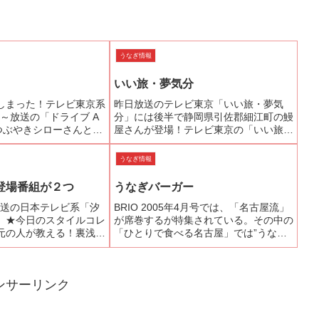
うなぎ情報
いい旅・夢気分
しまった！テレビ東京系
昨日放送のテレビ東京「いい旅・夢気
00～放送の「ドライブ A
分」には後半で静岡県引佐郡細江町の鰻
はつぶやきシローさんと遠
屋さんが登場！テレビ東京の「いい旅・
が鎌倉に住んでいた文豪
夢気分」のHPでチェックしたところ電
うなぎ屋さん「つるや」
話番号が遠鉄タクシーの番号に 屋号の
うなぎ情報
しい。ご覧になった方、
方もあいまいなのでテレビ東京に問い合
わせました。返事が来たらご...
登場番組が２つ
うなぎバーガー
)放送の日本テレビ系「汐
BRIO 2005年4月号では、「名古屋流」
 ★今日のスタイルコレ
が席巻するが特集されている。その中の
元の人が教える！裏浅草
「ひとりで食べる名古屋」では”うなぎ
にはまたまた「前川」が
バーガー”が紹介されていた。
、テレビ朝日系「旅の香
の氷川きよしが旅をする
ンサーリンク
小さ...