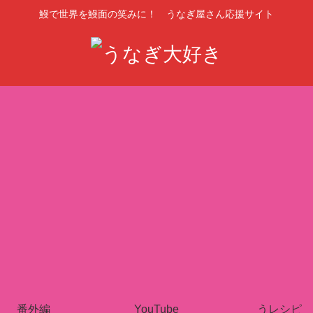
鰻で世界を鰻面の笑みに！ うなぎ屋さん応援サイト
番外編
YouTube
うレシピ