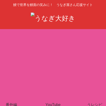
鰻で世界を鰻面の笑みに！ うなぎ屋さん応援サイト
番外編
YouTube
うレシピ