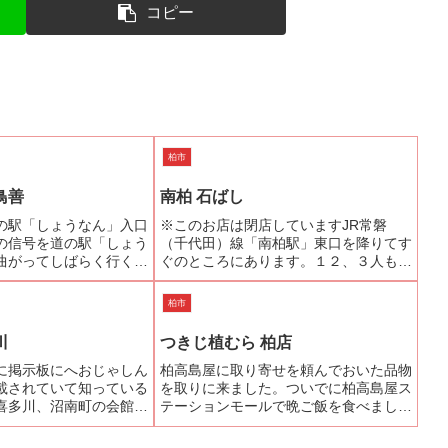
コピー
柏市
鳥善
南柏 石ばし
の駅「しょうなん」入口
※このお店は閉店していますJR常磐
の信号を道の駅「しょう
（千代田）線「南柏駅」東口を降りてす
曲がってしばらく行く
ぐのところにあります。１２、３人も入
の看板のある「石井養魚
ればいっぱいになってしまうこじんまり
注意していると「鳥善」
とした店内はいかにもうなぎ屋さん色に
柏市
右折します。そのあと看
染まっていて、地元の老舗の雰囲気。ご
れば、多分...
主人によると、今年（２００...
川
つきじ植むら 柏店
3日に掲示板にへおじゃしん
柏高島屋に取り寄せを頼んでおいた品物
載されていて知っている
を取りに来ました。ついでに柏高島屋ス
喜多川、沼南町の会館の
テーションモールで晩ご飯を食べましょ
がけに入ったのですが、
う。何を食べようと思案していたら「つ
置いてあり、美味いね。
きじ植むら」の前に“鰻櫃まぶし”のポス