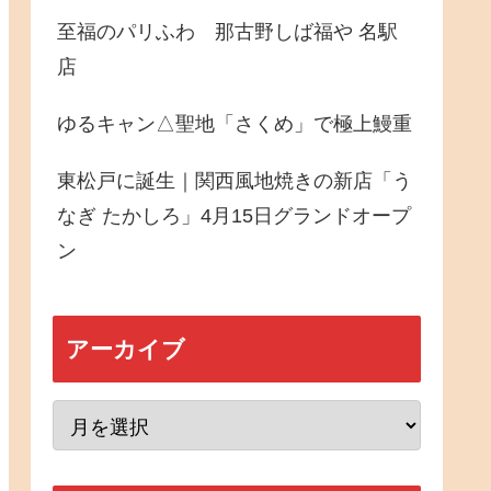
至福のパリふわ 那古野しば福や 名駅
店
ゆるキャン△聖地「さくめ」で極上鰻重
東松戸に誕生｜関西風地焼きの新店「う
なぎ たかしろ」4月15日グランドオープ
ン
アーカイブ