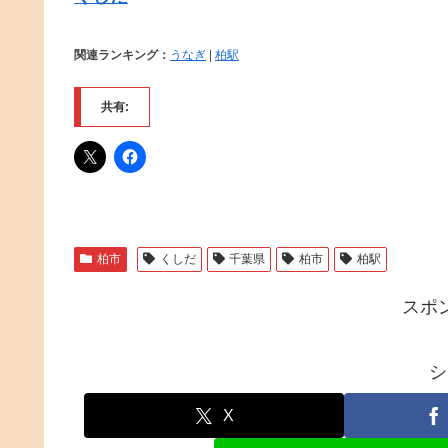
関連ランキング：
うなぎ
|
柏駅
共有:
柏市
くしだ
千葉県
柏市
柏駅
スポ
シ
X