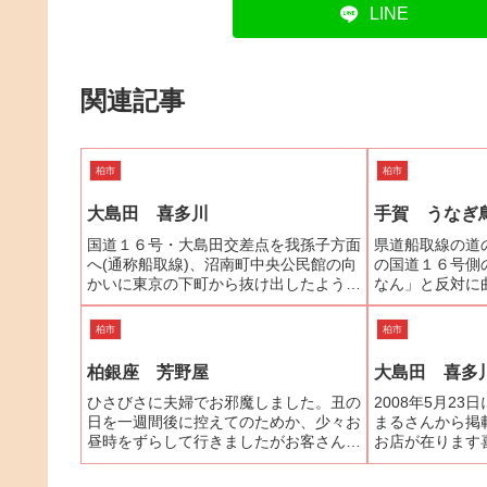
LINE
関連記事
柏市
柏市
大島田 喜多川
手賀 うなぎ
国道１６号・大島田交差点を我孫子方面
県道船取線の道
へ(通称船取線)、沼南町中央公民館の向
の国道１６号側
かいに東京の下町から抜け出したような
なん」と反対に
店構えのお店が｢喜多川｣である。紀州備
と、右側に錦鯉
長炭でじっくり、丁寧に焼き上げられた
場」、その先を
柏市
柏市
うなぎはふっくら、香ばしく、柔らかさ
の看板があり、
と歯ごたえを両方楽し...
板を見落とさなけ
柏銀座 芳野屋
大島田 喜多
ひさびさに夫婦でお邪魔しました。丑の
2008年5月2
日を一週間後に控えてのためか、少々お
まるさんから掲
昼時をずらして行きましたがお客さんは
お店が在ります
たくさん(^.^) あわてずにゆっくり待ち
前。最初は通り
ます。それがうなぎ屋さんの楽しみのひ
酒もいいものを