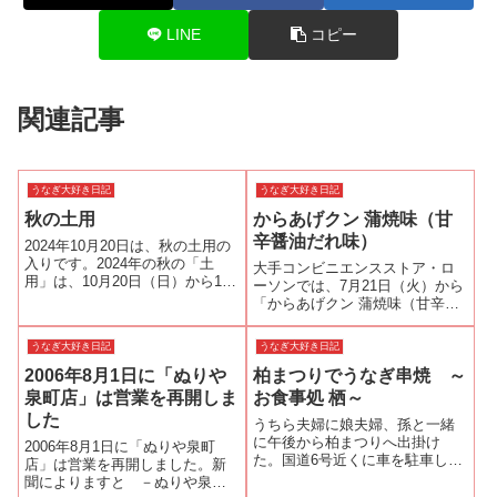
LINE
コピー
関連記事
うなぎ大好き日記
うなぎ大好き日記
秋の土用
からあげクン 蒲焼味（甘
辛醤油だれ味）
2024年10月20日は、秋の土用の
入りです。2024年の秋の「土
大手コンビニエンスストア・ロ
用」は、10月20日（日）から11
ーソンでは、7月21日（火）から
月6日（木）の18日間です。土用
「からあげクン 蒲焼味（甘辛醤
とは土用は中国の陰陽五行思想
油だれ味）」の販売を始めた。
に基づいており、自然界は木・
【ローソンの商品の説明】鰻の
うなぎ大好き日記
うなぎ大好き日記
火・土・金・水の5つの要素から
蒲焼に和山椒をかけた味わいを
成り立っていると考えら...
2006年8月1日に「ぬりや
柏まつりでうなぎ串焼 ～
イメージしたからあげクンで
す。 甘辛い醤油ダレの蒲焼の味
泉町店」は営業を再開しま
お食事処 栖～
に和歌山県...
した
うちら夫婦に娘夫婦、孫と一緒
に午後から柏まつりへ出掛け
2006年8月1日に「ぬりや泉町
た。国道6号近くに車を駐車し
店」は営業を再開しました。新
て、柏駅西口の会場へ向かうと
聞によりますと －ぬりや泉町
途中で鰻串焼き タレ 300円 白