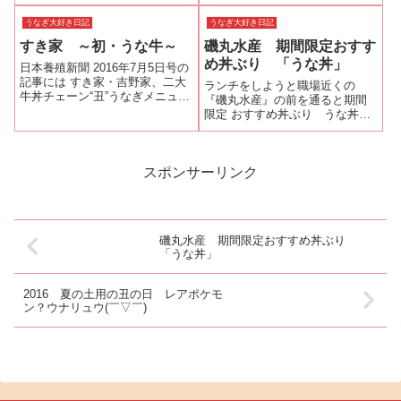
店：３月に火事で全焼、営業再
焼き 300円というメニュー看板
開励ましに応えうなぎ焼く--水戸
うなぎ大好き日記
うなぎ大好き日記
を発見！うなぎ好きは、おまつ
／茨城－今年３月に火事で全焼
りで、うなぎ串焼が売っている
すき家 ～初・うな牛～
磯丸水産 期間限定おすす
した水戸市泉町３の老舗うなぎ
と嬉しく...
店「ぬりや泉町店」が、大勢の
め丼ぶり 「うな丼」
日本養殖新聞 2016年7月5日号の
客に後押...
記事には すき家・吉野家、二大
ランチをしようと職場近くの
牛丼チェーン“丑”うなぎメニュー
『磯丸水産』の前を通ると期間
〜値頃感で今丑も消費どこまで
限定 おすすめ丼ぶり うな丼の
伸ばせる?!〜 大手牛丼チェーン
看板が目に入った。しかも税込
「すき家」でうな牛をいただき
980円という値頃感だ！これは、
ました 〜真鯉ひろしの「長いも
入らずにはなるまい（笑）『磯
のには巻かれよ」その1...
丸水産 柏東口店』は、以前ケン
スポンサーリンク
タッキー・フライド・チキンだ
った場所に...
磯丸水産 期間限定おすすめ丼ぶり
「うな丼」
2016 夏の土用の丑の日 レアポケモ
ン？ウナリュウ(￣▽￣)