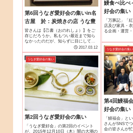
鰻食べ比べ
好会の集い
第6回うなぎ愛好会の集いin名
「万豚記」「紅
古屋 於：炭焼きの店 うな豊
店及び家具・衣
皆さんは【己書（おのれしょ）】をご
る企画・運営・
存じだろうか。私もつい最近まで知ら
ポレーション』
なかったのだが、知らずに目にしてい
と滋味を大切に
たのである。己書とは◆己(おのれ)の書
お出しいたしま
2017.03.12
うなぎ愛好会の集
自分だけの書。オンリーワンの書の事
山梨県甲府、201
です。◆書道・習字などと全く異なり
うなぎ愛好会の集い
書き方・書き順など、条件にとらわ...
第4回鰻福
好会の集い
第2回うなぎ愛好会の集い
「鰻福会」とい
さんがSNSで
「うなぎ愛好会」の第2回のイベント
会の皆さんが忙
が、2015年12月10日（木）闇の大潮の