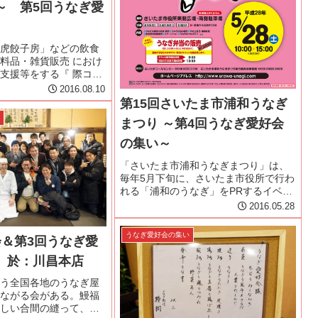
～ 第5回うなぎ愛
虎餃子房」などの飲食
料品・雑貨販売 におけ
支援等をする『 際コー
が「うなぎ本来の香り
2016.08.10
し、蒸さずに地焼きで
第15回さいたま市浦和うなぎ
す。」と2015年9月に
い
まつり ～第4回うなぎ愛好会
5年11月...
の集い～
「さいたま市浦和うなぎまつり」は、
毎年5月下旬に、さいたま市役所で行わ
れる「浦和のうなぎ」をPRするイベン
ト。今回で記念すべき15回目の開催と
2016.05.28
なる。Facebookでうなぎ好きが交流し
ている「うなぎ愛好会」のメンバーも
うなぎ愛好会の集い
会＆第3回うなぎ愛
参加者を募り、「第4回...
 於：川昌本店
う全国各地のうなぎ屋
つながる会がある。鰻福
しい合間の縫って、顔