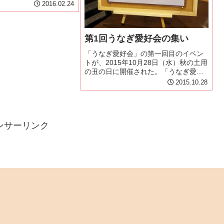
4回鰻福会」が埼玉県松
2016.02.24
店』で開催された。今
さんのご好意で、管理
ある「うなぎ愛好会...
第1回うなぎ愛好会の集い
「うなぎ愛好会」の第一回目のイベン
トが、2015年10月28日（水）秋の土用
の丑の日に開催された。「うなぎ愛好
会」は、All Aboutうなぎガイドでもあ
2015.10.28
る山室 賢司さんが管理人をしているう
なぎ愛のある人たちが集まるFacebook
グループ...
ンサーリンク