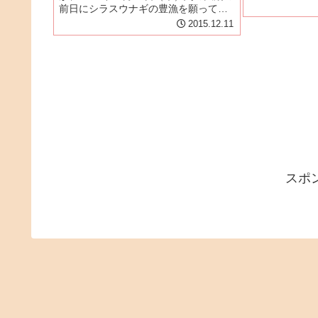
を合わせる「第
前日にシラスウナギの豊漁を願って開
伏町の『川昌本
催された。干潮と満潮の高低差が一番
2015.12.11
回は「鰻福会」
大きいときを「大潮」といい、新月や
人もメンバーで
満月の前後に数日間おこります。つま
り闇の大潮とは、新月の時の満...
スポ