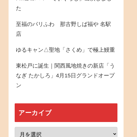
た
至福のパリふわ 那古野しば福や 名駅
店
ゆるキャン△聖地「さくめ」で極上鰻重
東松戸に誕生｜関西風地焼きの新店「う
なぎ たかしろ」4月15日グランドオープ
ン
アーカイブ