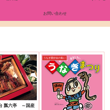
お問い合わせ
い
うなぎ愛好会の集い
台 瓢六亭 ～国産