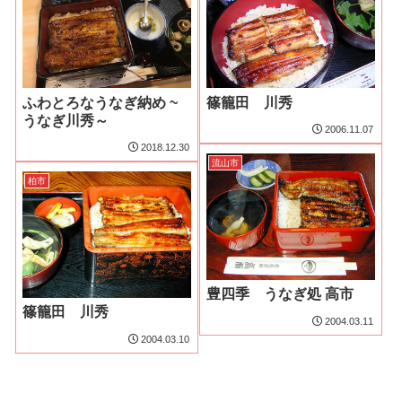
ふわとろなうなぎ納め ~
篠籠田 川秀
うなぎ川秀～
2006.11.07
2018.12.30
流山市
柏市
豊四季 うなぎ処 高市
篠籠田 川秀
2004.03.11
2004.03.10