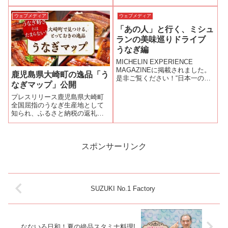
粋・編集した記事が掲載されま
した。是非お聴きください。
ウェブメディア
ウェブメディア
「あの人」と行く、ミシュ
ランの美味巡りドライブ
うなぎ編
MICHELIN EXPERIENCE
MAGAZINEに掲載されました。
鹿児島県大崎町の逸品「う
是非ご覧ください！“日本一のう
なぎマップ」公開
なぎ愛好家”と行く名古屋美味し
いうなぎ店を知り尽くし、さま
プレスリリース鹿児島県大崎町
ざまなメディアに登場している
全国屈指のうなぎ生産地として
高城 久さんと、うなぎ料理のメ
知られ、ふるさと納税の返礼品
ッカ・名古屋へとドラ...
としても多くのうなぎを提供し
ています。寄付者から「どのう
なぎを選べば良いかわからな
い」とのご要望を受けて、好み
スポンサーリンク
のうなぎがひと目で選べるマッ
プ作成の監修をさせ...
SUZUKI No.1 Factory
なないろ日和！夏の絶品スタミナ料理!