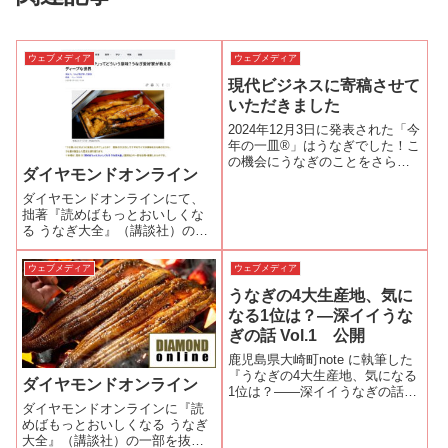
ウェブメディア
ウェブメディア
現代ビジネスに寄稿させて
いただきました
2024年12月3日に発表された「今
年の一皿®」はうなぎでした！こ
の機会にうなぎのことをさらに
ダイヤモンドオンライン
多くの方に知っていただくため
に現代ビジネスに寄稿させてい
ダイヤモンドオンラインにて、
ただきました。お読みくだされ
拙著『読めばもっとおいしくな
ば、嬉しいです。
る うなぎ大全』（講談社）の一
部を抜粋・編集した記事が連載
されています。お読みくだされ
ウェブメディア
ウェブメディア
ば、幸いです。会員限定
うなぎの4大生産地、気に
なる1位は？—深イイうな
ぎの話 Vol.1 公開
鹿児島県大崎町note に執筆した
『うなぎの4大生産地、気になる
ダイヤモンドオンライン
1位は？——深イイうなぎの話
Vol.1』が公開されました。
ダイヤモンドオンラインに『読
めばもっとおいしくなる うなぎ
大全』（講談社）の一部を抜