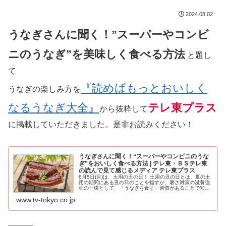
2024.08.02
うなぎさんに聞く！”スーパーやコンビ
ニのうなぎ”を美味しく食べる方法
と題し
て
『読めばもっとおいしく
うなぎの楽しみ方を
なるうなぎ大全』
テレ東プラス
から抜粋して
に掲載していただきました。是非お読みください！
うなぎさんに聞く！“スーパーやコンビニのうな
ぎ”をおいしく食べる方法 | テレ東・ＢＳテレ東
の読んで見て感じるメディア テレ東プラス
8月5日(月)は、土用の丑の日！ 土用の丑の日とは、夏の土
用の期間にある丑の日のことを指すが、暑さ対策の滋養強
壮の一環として、「うなぎを食す」習慣があることで知ら
れている。「テレ東プラス」は、食べたうなぎ…
www.tv-tokyo.co.jp