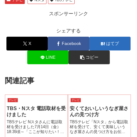
スポンサーリンク
シェアする
X
Facebook
はてブ
LINE
コピー
関連記事
テレビ
テレビ
TBS・Nスタ 電話取材を受
安くておいしいうなぎ屋さ
けました
んの見つけ方
TBSテレビ Nスタさんに電話取
TBSテレビ「Nスタ」から電話取
材を受けました7月14日（金）
材を受けて、安くて美味しいう
18:35頃～「ここが知りたい！」
なぎ屋さんの見つけ方をお伝え
のコーナーで市版のうなぎを美
しました。その放送内容と動画