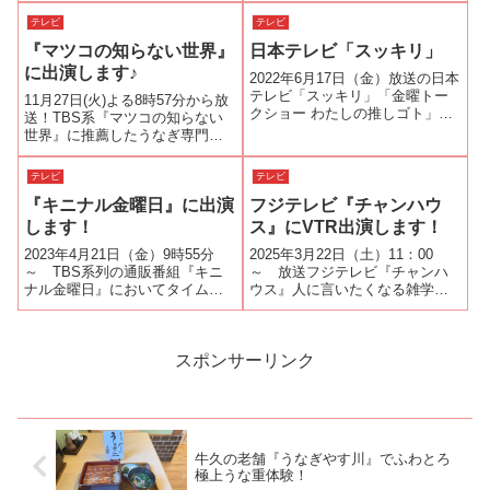
味しく食べる方法などが紹介さ
です。ご覧ください。
テレビ
テレビ
れるようです。ご都合の合う方
『マツコの知らない世界』
日本テレビ「スッキリ」
は、ご覧いただけたらと思いま
す。
に出演します♪
2022年6月17日（金）放送の日本
テレビ「スッキリ」「金曜トー
11月27日(火)よる8時57分から放
クショー わたしの推しゴト」ゲ
送！TBS系『マツコの知らない
ストの純烈・小田井涼平さんの
世界』に推薦したうなぎ専門店
推しゴトはうなぎ小田井さんの
の方々と出演いたします。是
イチ推しは茨城県笠間市の『う
非、ご覧くださいm(__)m▼「マ
テレビ
テレビ
なぎ量深』スタジオにお取り寄
ツコの知らない養殖うなぎの世
せした量深のうなとろ量深の紹
『キニナル金曜日』に出演
フジテレビ『チャンハウ
界」今回のゲストは、うなぎを
介が終...
2000食食べ歩いた高城久さ...
します！
ス』にVTR出演します！
2023年4月21日（金）9時55分
2025年3月22日（土）11：00
～ TBS系列の通販番組『キニ
～ 放送フジテレビ『チャンハ
ナル金曜日』においてタイムマ
ウス』人に言いたくなる雑学
シーン3号・関 太さんと「うなぎ
★SixTONESジェシー驚愕！う
長焼き」のプレゼンをさせてい
なぎのタレ継ぎ足し200年のコー
ただきます。今回、ご紹介した
ナーで老舗うなぎ屋さんを紹介
商品は、贈答用とはねだしがあ
させていただきます。ご覧くだ
スポンサーリンク
りはねだしは、ほんの小さなキ
さいませm(__)m
ズ...
牛久の老舗『うなぎやす川』でふわとろ
極上うな重体験！