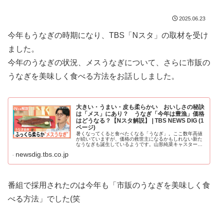
2025.06.23
今年もうなぎの時期になり、TBS「Nスタ」の取材を受け
ました。
今年のうなぎの状況、メスうなぎについて、さらに市販の
うなぎを美味しく食べる方法をお話ししました。
大きい・うまい・皮も柔らかい おいしさの秘訣
は「メス」にあり？ うなぎ「今年は豊漁」価格
はどうなる？【Nスタ解説】 | TBS NEWS DIG (1
ページ)
暑くなってくると食べたくなる「うなぎ」。ここ数年高値
が続いていますが、価格の救世主になるかもしれない新た
なうなぎも誕生しているようです。山形純菜キャスター：
2025年の夏の土用の丑の日は7月19日（土）と7… (1ペー
newsdig.tbs.co.jp
ジ)
番組で採用されたのは今年も「市販のうなぎを美味しく食
べる方法」でした(笑