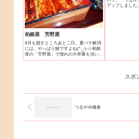
アップしました
とはいえ、これ
ませんか？確か
質は落ちていま
香、小鉢付です。
柏銀座 芳野屋
8月も残すところあと二日。夏バテ解消
には、やっぱり鰻ですよね(^_-)-☆柏銀
座の「芳野屋」で憧れの大串重を頂いて
きました！お重の中には、蒲焼きが1尾
半。大満足です(#^.^#)芳野屋ホームペ
ージ芳野屋関連ランキング：うなぎ | 柏
スポ
駅
つるや＠鎌倉