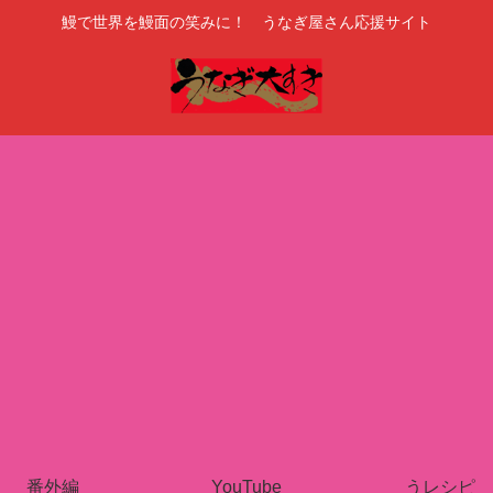
鰻で世界を鰻面の笑みに！ うなぎ屋さん応援サイト
番外編
YouTube
うレシピ