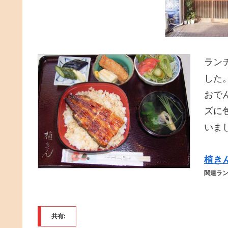
ラン
した
おで
ズに
いま
植き
関連ラ
共有: