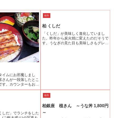
柏市
柏 くしだ
「くしだ」が美味しく進化していまし
た。昨年から炭火焼に変えたのだそうで
す。うなぎの見た目も美味しさもグレー
ドアップです。この日は奮発して「最
上」を頂きました。所謂、中入れ重で
す。これ異常ないヴォリュームで、大満
足なのです。そして、うなぎの串...
タイムにお邪魔しまし
客さんが一段落したとこ
です。カウンターもお座
したのでお座敷で頂くこ
ンチタイムには、サラダ
柏市
ービスでつきます。ラン
い「うな丼...
柏銀座 植きん ～うな丼 1,800円
～
くしだ」でランチをした
」(ご飯大盛り)の写真を