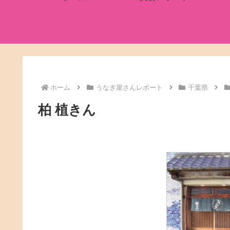
ホーム
うなぎ屋さんレポート
千葉県
柏 植きん