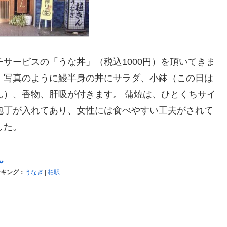
チサービスの「うな丼」（税込1000円）を頂いてきま
。写真のように鰻半身の丼にサラダ、小鉢（この日は
ん）、香物、肝吸が付きます。 蒲焼は、ひとくちサイ
包丁が入れてあり、女性には食べやすい工夫がされて
した。
ん
ンキング：
うなぎ
|
柏駅