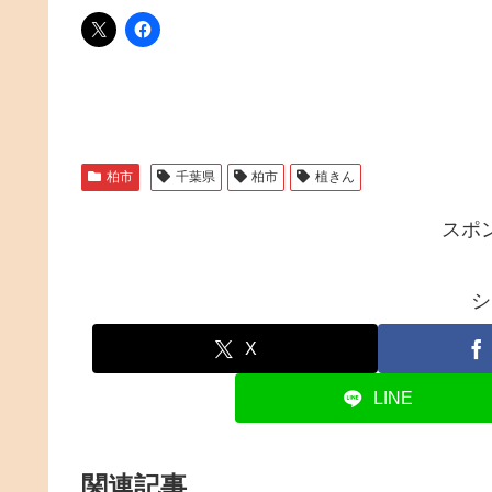
柏市
千葉県
柏市
植きん
スポ
シ
X
LINE
関連記事