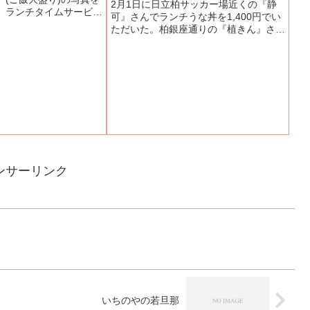
2月1日に日立柏サッカー場近くの『静
。ランチタイムサービス
可』さんでランチうな丼を1,400円でい
で７００円は安いと思い
ただいた。柏銀座通りの『植きん』さん
にうなぎは半尾ですが、
も「うな丼」が、1,800円でいただけ
せんし、きも吸、お新
る。柏駅近辺で千円台で鰻をいただける
くしだ関...
お店の特集をしようかと、お邪魔した。
『植きん』さんは「...
ンサーリンク
いちのやの若旦那