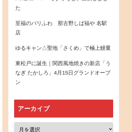
た
至福のパリふわ 那古野しば福や 名駅
店
ゆるキャン△聖地「さくめ」で極上鰻重
東松戸に誕生｜関西風地焼きの新店「う
なぎ たかしろ」4月15日グランドオープ
ン
アーカイブ