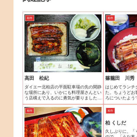
柏市
柏市
高田 松紀
篠籠田 川秀
ダイエー北柏店の平面駐車場の先の閑静
はじめてランチ
な場所にあり、いかにも料理屋さんとい
た。ちょうどお
う店構えで入るのに勇気が要りました
ろについたよう
が、女将さんはとても気さくでホッとし
敷も空いていま
ました。うな重も気取りがなく、｢美味
とにします。ラ
柏市
柏市
しゅうございました｣というより｢あー、
と茶碗蒸しがサ
食べた｣という感じです。...
チタイムにしかな
柏 くしだ
久しぶりに、「
ので、「うな丼