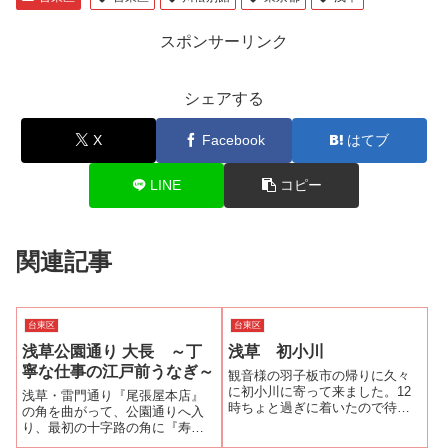
スポンサーリンク
シェアする
X
Facebook
はてブ
LINE
コピー
関連記事
台東区
台東区
浅草公園通り 大長 ～丁
浅草 初小川
寧な仕事の江戸前うなぎ～
観音様の羽子板市の帰りに久々
に初小川に寄って来ました。12
浅草・雷門通り『尾張屋本店』
時ちょと過ぎに着いたので待つ
の角を曲がって、公園通りへ入
のを覚悟でしたが 、冷たい雨の
り、最初の十字路の角に『寿司
おかげか、すんなり入店できま
うなぎ 大長』がある。何度