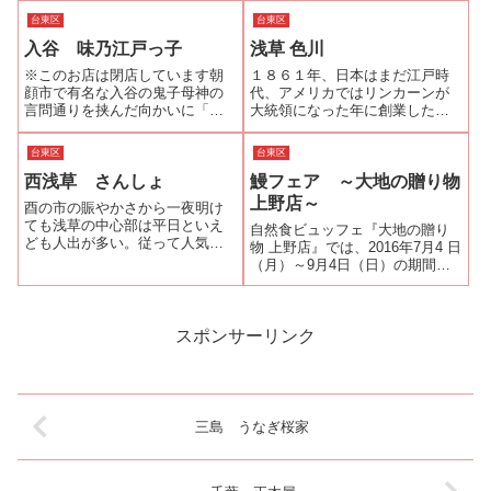
した。店に入ってすぐ右側に2人
か？前を通ったことはあるが、
台東区
台東区
差し向かいの小さな座卓の小上
お邪魔するのは初めてだ。店内
がり席。店に中央に火鉢を囲ん
入谷 味乃江戸っ子
浅草 色川
は、カウンター席5席4人掛けテ
で6人座れ...
ーブル席が3つと小上がり座敷に
※このお店は閉店しています朝
１８６１年、日本はまだ江戸時
４人掛け座卓...
顔市で有名な入谷の鬼子母神の
代、アメリカではリンカーンが
言問通りを挟んだ向かいに「味
大統領になった年に創業した歴
乃江戸っ子」はあります。一番
史のあるお店だそうだ。現在の
値段の高い「うな重・松」が
ご主人で６代目。「古いっての
台東区
台東区
2100円ととてもリーズナブルな
は、壊れかけてる証拠よ。」な
西浅草 さんしょ
鰻フェア ～大地の贈り物
価格設定です。しかも備長炭の
んて言う江戸っ子気質で、手が
炭火焼きなのです。この日は
空けば経済や政治の薀蓄まで飛
上野店～
酉の市の賑やかさから一夜明け
1350円の「う...
び出す話好きなご...
ても浅草の中心部は平日といえ
自然食ビュッフェ『大地の贈り
ども人出が多い。従って人気店
物 上野店』では、2016年7月4 日
の前はどこも行列が出来ている
（月）～9月4日（日）の期間限
か、予約で満席なのである。浅
定で「うなぎの蒲焼」をはじ
草といっても国際通りを渡った
め、うなぎを使った料理を食べ
西浅草は浅草寺側の喧騒が嘘の
放題でご提供する『鰻フェア』
ように静かな下町の風が吹いて
を開催するとの情報を得た。ラ
スポンサーリンク
いる。国際通りの...
ンチタイムは「うなぎと大根の
しゃき...
三島 うなぎ桜家