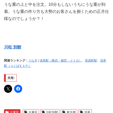
うな重の上と中を注文。10分もしないうちにうな重が到
着。うな重の作り方も大勢のお客さんを捌くための正月仕
様なのでしょうか？！
川松 別館
関連ランキング：
うなぎ
|
浅草駅（東武・都営・メトロ）
、
田原町駅
、
浅草
駅（つくばＥＸＰ）
共有:
台東区
台東区
川松別館
東京都
浅草