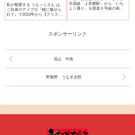
お品書きでは、...
京成線「上本郷駅」から「いち
私が敬愛する うなっくさん は、
ょう通り」を国道６号線の南花
ご自身のアメブロ『鰻に魅せら
島交差点方面に100Mほど行った
れて』で2010年から【クリスマ
右側にあります。暖簾をくぐり
スにうなぎ】を提唱している。
店内に入ると、座敷に上がる手
うなっくさんはそれ以来、毎年
前に小川のように池を配してあ
【クリスマスにうなぎ】をPRし
り、鯉が泳いでいます。まさに
ている。うなっくすさんに呼応
スポンサーリンク
川魚割烹の王...
して【クリスマスにうなぎ】を
PRす...
流山 中政
野菊野 うなぎ太郎