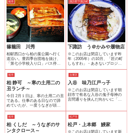
柏市
諏訪郡下諏訪町
篠籠田 川秀
下諏訪 う＠かみや履物店
柏駅西口から柏の葉公園へ行く
※このお店は閉店しています昨
道沿い。豊四季台団地を抜け、
年（2005年）の10月、「匠の町
「第七小学校入り口」バス停の
しもすわ」・あきないプロジェ
先、右側にある鰻と天ぷらがメ
クトの原様から「う＠かみや履
インの和食のお店です。鰻は、
物店」の情報を頂きました。
柏市
台東区
ご主人の丁寧な仕事ぶりが伺
「下諏訪の食をゆっくり楽しめ
柏 静可 ～寒の土用二の
入谷 味乃江戸っ子
え、上品な仕上がりです。鰻の
る場所が欲しいね」、誰からと
ワイルドさを求める方には、ち
なくそんな想いが高まってい
丑ランチ～
※このお店は閉店しています朝
ょっと物足りないか...
き、その想いが...
顔市で有名な入谷の鬼子母神の
今日 2月１日は、寒の土用二の丑
言問通りを挟んだ向かいに「味
である。仕事のある日なので諦
乃江戸っ子」はあります。一番
めていたが、一度うなぎが頭に
値段の高い「うな重・松」が
入ってしまうとどうもいけな
2100円ととてもリーズナブルな
い。近間のうなぎ屋さんを「千
柏市
松戸市
価格設定です。しかも備長炭の
葉県うなぎ屋さんリンク」で覗
炭火焼きなのです。この日は
柏 くしだ ～うなぎのサ
松戸・上本郷 鰻家
いてみる。すると、日立柏サッ
1350円の「う...
カー場近くの『うなぎ静可』の
ンタクロース～
※このお店は閉店しています新