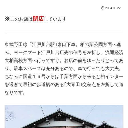
2004.03.22
※
閉店
このお店は
しています
東武野田線「江戸川台駅｣東口下車。柏の葉公園方面へ進
み、ヨークマート江戸川台店先の信号を左折し、流通経済
大柏高校方面へ行ってすぐ。お店の前をゆったりとってあ
り、駐車スペースは充分あるので、車で行っても大丈夫。
ちなみに国道１６号からは千葉方面から来ると柏インター
を過ぎて最初の歩道橋のある｢大青田｣交差点を左折して道
なりです。