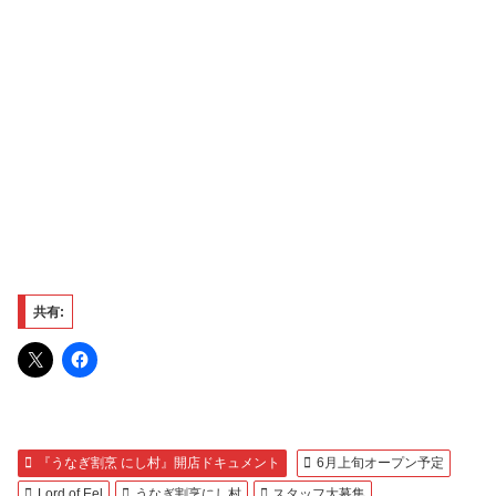
共有:
『うなぎ割烹 にし村』開店ドキュメント
6月上旬オープン予定
Lord of Eel
うなぎ割烹にし村
スタッフ大募集