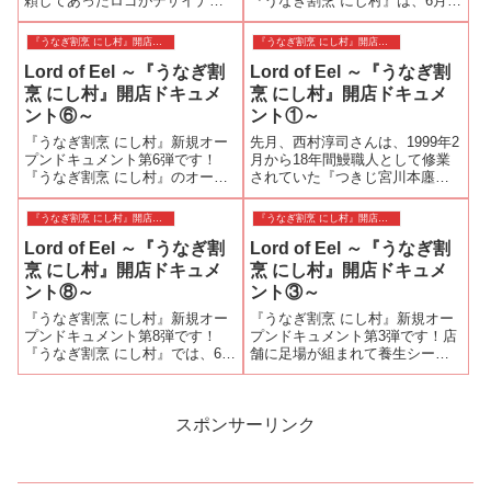
頼してあったロゴがデザイナー
『うなぎ割烹 にし村』は、6月
さんからあがってきました！シ
13日（火）のオープンまであと
ンプルで力強さが伝わって来る
10日となりました！養生シート
『うなぎ割烹 にし村』開店ドキュメント
『うなぎ割烹 にし村』開店ドキュメント
デザインですね^^間も無く、こ
が外されて、和モダンな外観が
Lord of Eel ～『うなぎ割
Lord of Eel ～『うなぎ割
のデザインを基に看板や暖簾が
姿を現しました。鮮やかな橙色
出来上がって来ます♪工事も順調
（だいだいいろ）の暖簾も届き
烹 にし村』開店ドキュメ
烹 にし村』開店ドキュメ
に進んで...
ました。...
ント⑥～
ント①～
『うなぎ割烹 にし村』新規オー
先月、西村淳司さんは、1999年2
プンドキュメント第6弾です！
月から18年間鰻職人として修業
『うなぎ割烹 にし村』のオープ
されていた『つきじ宮川本廛』
ンが6月13日（火）に決定しまし
を卒業した。若き日の西村さん
た！オープンへ向けて改装工事
は、当時フジテレビ系で放送さ
『うなぎ割烹 にし村』開店ドキュメント
『うなぎ割烹 にし村』開店ドキュメント
は順調に進んでいます！奥の飲
れていた『料理の鉄人』に憧れ
Lord of Eel ～『うなぎ割
Lord of Eel ～『うなぎ割
食スペースに雪見障子が入りま
てこの世界に飛び込んだそう
した。明るい和モダンな空間に
だ。鰻職人の世界は「串打ち三
烹 にし村』開店ドキュメ
烹 にし村』開店ドキュメ
変貌して...
年、割き八...
ント⑧～
ント③～
『うなぎ割烹 にし村』新規オー
『うなぎ割烹 にし村』新規オー
プンドキュメント第8弾です！
プンドキュメント第3弾です！店
『うなぎ割烹 にし村』では、6月
舗に足場が組まれて養生シート
13日（火）のオープンを控え
で覆われました。店舗引き渡し
て、6月10日（土）、11日（日）
直後は、電気が点いていると
に3部に分けてプレオープン・レ
「ラーメン屋さんやっていない
セプションが開かれました。11
んですか？」というお客さんが
スポンサーリンク
日（日）昼の部にお招きいた
いました。養生シートがとれれ
だ...
ば「うなぎ屋さ...