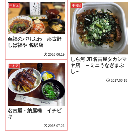
中村区
中村区
至福のパリふわ 那古野
しば福や 名駅店
2026.06.19
しら河 JR名古屋タカシマ
ヤ店 ～ミニうなぎまぶ
中村区
し～
2017.03.15
名古屋・納屋橋 イチビ
キ
2015.07.21