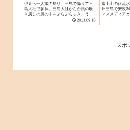
伊豆へ一人旅の帰り、三島で降りて三
富士山の伏流水
島大社で参拝。三島大社から台風の吹
州三島で安政3
き戻しの風の中をぶらぶら歩き、うな
マスメディアと
ぎ桜家へ。平日からなのか、台風のせ
により日本全国
2013.09.16
いなのか、正午過ぎという時間にも関
る名店です。三
わらずすんなり入店できました。うな
よりの踏み切り
ぎ重箱（2枚）と白焼（1枚）を頼ん
ります。元フジ
で...
の...
スポ