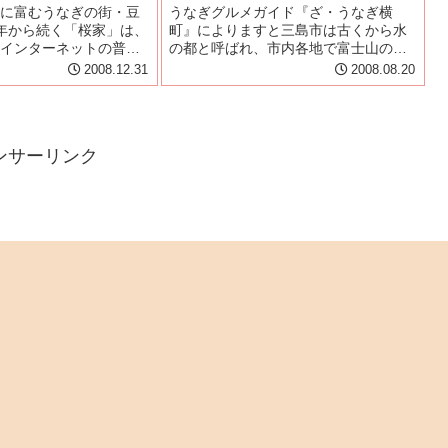
に富むうなぎの街・豆
うなぎグルメガイド『ざ・うなぎ横
年から続く「桜家」は、
町』によりますと三島市は古くから水
インターネットの普及
の都と呼ばれ、市内各地で富士山の雪
からうなぎ好きの集ま
解け水が湧き出しています。市内のう
2008.12.31
2008.08.20
島広小路駅脇の修善寺
なぎ屋では、この湧水にうなぎを2～3
のすぐ近くにお店はあ
日打たせ、うなぎ特有の臭みや余分な
テレビアナウンサー
脂を落とします。これが三島うなぎの
お...
ンサーリンク