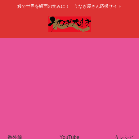
鰻で世界を鰻面の笑みに！ うなぎ屋さん応援サイト
番外編
YouTube
うレシピ