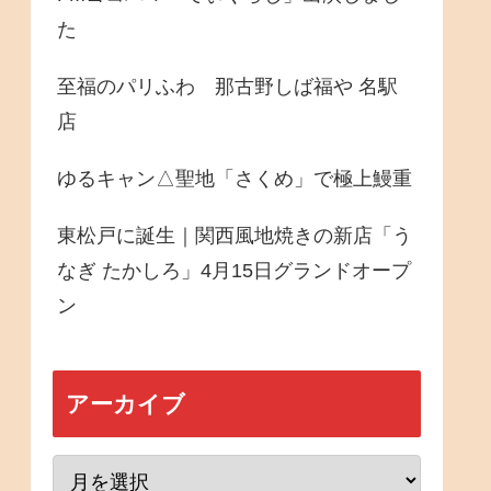
た
至福のパリふわ 那古野しば福や 名駅
店
ゆるキャン△聖地「さくめ」で極上鰻重
東松戸に誕生｜関西風地焼きの新店「う
なぎ たかしろ」4月15日グランドオープ
ン
アーカイブ