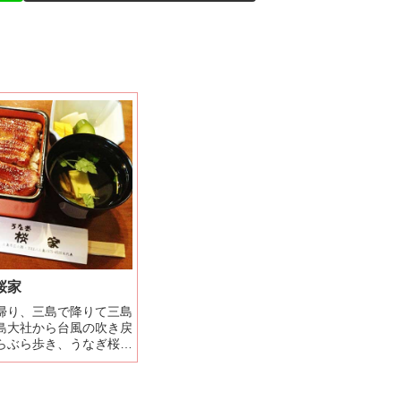
桜家
帰り、三島で降りて三島
島大社から台風の吹き戻
らぶら歩き、うなぎ桜家
のか、台風のせいなの
いう時間にも関わらずす
ました。うなぎ重箱（2