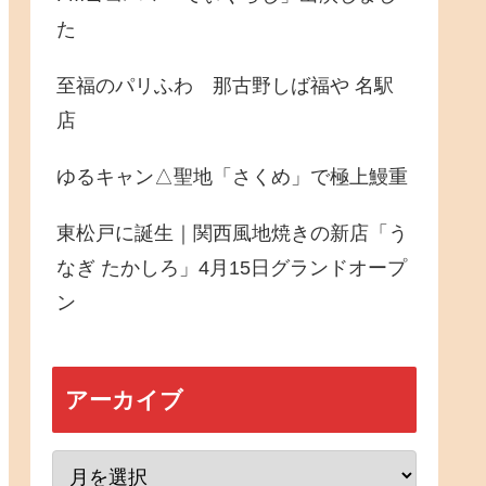
た
至福のパリふわ 那古野しば福や 名駅
店
ゆるキャン△聖地「さくめ」で極上鰻重
東松戸に誕生｜関西風地焼きの新店「う
なぎ たかしろ」4月15日グランドオープ
ン
アーカイブ