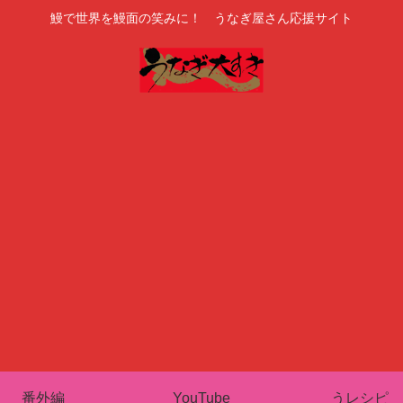
鰻で世界を鰻面の笑みに！ うなぎ屋さん応援サイト
番外編
YouTube
うレシピ