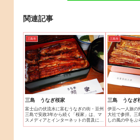
関連記事
三島市
三島市
三島 うなぎ桜家
三島 うなぎ
富士山の伏流水に富むうなぎの街・豆州
伊豆へ一人旅の
三島で安政3年から続く「桜家」は、マ
大社で参拝。三
スメディアとインターネットの普及によ
しの風の中をぶ
り日本全国からうなぎ好きの集まる名店
へ。平日からな
です。三島広小路駅脇の修善寺よりの踏
か、正午過ぎと
み切りのすぐ近くにお店はあります。元
んなり入店でき