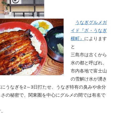
うなぎグルメガ
イド『ざ・うなぎ
横町』
によります
と
三島市は古くから
水の都と呼ばれ、
市内各地で富士山
の雪解け水が湧き
にうなぎを2～3日打たせ、うなぎ特有の臭みや余分
しさの秘密で、関東圏を中心にグルメの間では有名で
す。