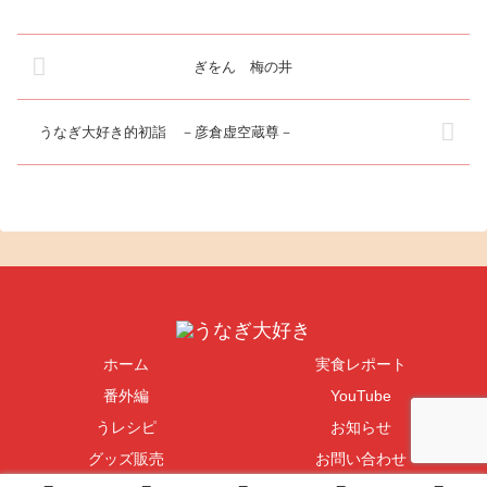
見鰻と洒落込...
ぎをん 梅の井
うなぎ大好き的初詣 －彦倉虚空蔵尊－
ホーム
実食レポート
番外編
YouTube
うレシピ
お知らせ
グッズ販売
お問い合わせ