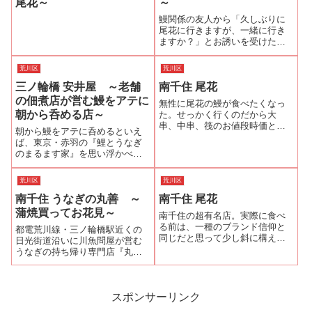
尾花～
～
鰻関係の友人から「久しぶりに
尾花に行きますが、一緒に行き
ますか？」とお誘いを受けた。
このような嬉しいお誘いは、即
OKするのが礼儀、喜んでお供さ
荒川区
荒川区
せていただくことにした。当日
三ノ輪橋 安井屋 ～老舗
南千住 尾花
は、JR南千住駅の改札に11時に
待ち合わせる。11時少し前に友
の佃煮店が営む鰻をアテに
無性に尾花の鰻が食べたくなっ
人が到着...
朝から呑める店～
た。せっかく行くのだから大
串、中串、筏のお値段時価とい
朝から鰻をアテに呑めるといえ
うメニューにチャレンジしてみ
ば、東京・赤羽の『鯉とうなぎ
ようという話になった。この日
のまるます家』を思い浮かべる
は生憎大串はなく、中串(８５０
うなぎ好きの方は、多いと思
０円)、筏(１３０００円)で筏を
う。都電荒川線「三ノ輪橋駅」
注文することにしました。店に
荒川区
荒川区
すぐの安井屋も朝9:00から鰻を
着いたのは1...
南千住 うなぎの丸善 ～
南千住 尾花
アテに呑める店なのである。三
ノ輪橋駅から日光街道方面へ歩
蒲焼買ってお花見～
南千住の超有名店。実際に食べ
くとすぐに『つ...
る前は、一種のブランド信仰と
都電荒川線・三ノ輪橋駅近くの
同じだと思って少し斜に構えて
日光街道沿いに川魚問屋が営む
いたが、「鰻好きは旨い鰻は何
うなぎの持ち帰り専門店『丸善
時間待っても食べたいもの。」
（まるよし）』がある。気象情
と納得させてしまう鰻屋さんの
報では今日は暖かくなるという
ひとつではある。 蒲焼きは柔
ので、2,3分咲きで留まっていた
らかさ、香ばしさが絶妙であっ
桜の花も一気にほころぶだろう
スポンサーリンク
さり目のタレがよ...
と『丸善』で蒲焼を買って、花