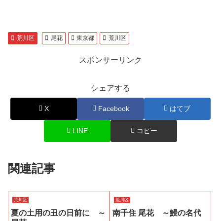
荒川区
尾花
東京都
荒川区
スポンサーリンク
シェアする
X
Facebook
はてブ
LINE
コピー
関連記事
荒川区
荒川区
夏の土用の丑の日前に ～
南千住 尾花 ～鰻の名代