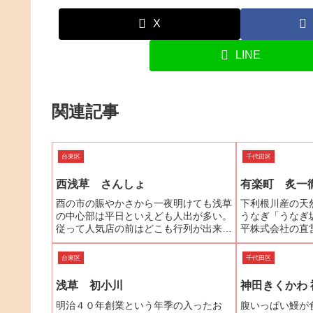
X
LINE
関連記事
台東区
千代田区
西浅草 さんしょ
有楽町 炙一
酉の市の賑やかさから一夜明けても浅草
下利根川産の天
の中心部は平日といえども人出が多い。
うなぎ「うなぎ
従って人気店の前はどこも行列が出来て
平株式会社の直
いるか、予約で満席なのである。浅草と
太郎」やこのお
いっても国際通りを渡った西浅草は浅草
コミックに連載
台東区
千代田区
寺側の喧騒が嘘のように静かな下町の風
目」の１０巻・
が吹いている。国際通りの...
も多いのではない
浅草 初小川
神田きくかわ 
明治４０年創業という年季の入ったお
腹いっぱい鰻が