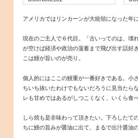
アメリカではリンカーンが大統領になった年
現在のご主人で６代目。「古いってのは、壊
が空けば経済や政治の薀蓄まで飛び出す話好
こは鰻が旨いのが売り。
個人的にはここの鰻重が一番好きである。小
ちいち抜いたわけでもないだろうに見当たら
レも甘めではあるがしつこくなく、いくら食
しら焼も是非味わって頂きたい。下ろしたて
ちに鰻の旨みが醤油に出て、まるで出汁醤油