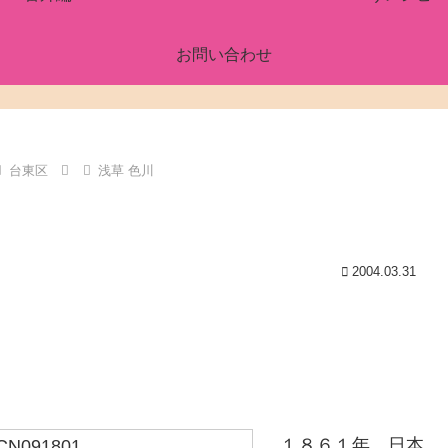
お問い合わせ
台東区
浅草 色川
2004.03.31
１８６１年、日本