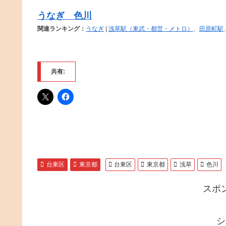
うなぎ 色川
関連ランキング：
うなぎ
|
浅草駅（東武・都営・メトロ）
、
田原町駅
共有:
台東区
東京都
台東区
東京都
浅草
色川
スポ
シ