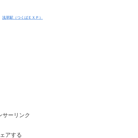
、
浅草駅（つくばＥＸＰ）
ンサーリンク
ェアする