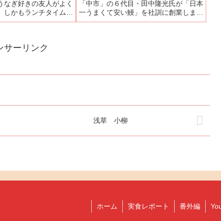
うなぎ好きの友人がよく
「中市」の６代目・田中隆光氏が「日本
。しかもランチタイムと
一うまくて安い鰻」を社訓に創業しまし
の間の中休みが無いので
た。都内に銀座８丁目、銀座、京橋、東
うなぎが食べられるとの
銀座、新宿、神田とここ上野広小路の７
いうわけで他のお店が中
店舗を展開しています。上野広小路店は
ンサーリンク
5時ご...
「上野松坂屋」の春日通り...
浅草 小柳
ホーム
実食レポート
番外編
Yo