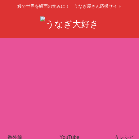
鰻で世界を鰻面の笑みに！ うなぎ屋さん応援サイト
番外編
YouTube
うレシピ