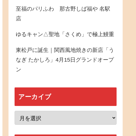
至福のパリふわ 那古野しば福や 名駅
店
ゆるキャン△聖地「さくめ」で極上鰻重
東松戸に誕生｜関西風地焼きの新店「う
なぎ たかしろ」4月15日グランドオープ
ン
アーカイブ