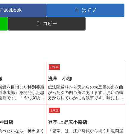
Facebook
はてブ
コピー
台東区
徹
浅草 小柳
然鰻を目指した特別養殖
伝法院通りから天ぷらの大黒屋の角を曲
坂東太郎」を開発した忠
がった次の四つ角にあります。お店の構
営店です。「うなぎ坂東
えからしていかにも浅草です。味にもそ
店のことを小学館ビッグ
れはいえることで、すべてが懐かしい味
中の「築地魚河岸三代
なんです。玉子焼きも職人さんが作った
台東区
希望のウナギで知った方
というより、料理上手のお母さんが焼い
でしょうか...
たようにふんわり甘口です...
神田店
登亭 上野広小路店
食べたいなら「神田きく
「登亭」は、江戸時代から続く川魚問屋