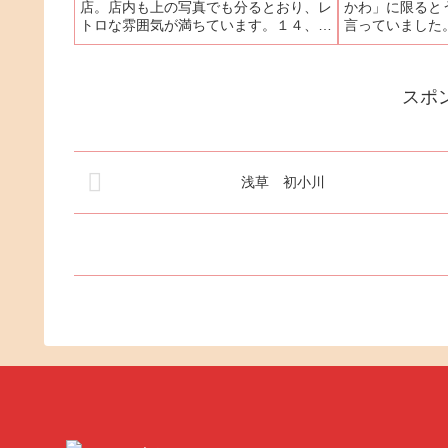
店。店内も上の写真でも分るとおり、レ
かわ」に限ると
トロな雰囲気が満ちています。１４、５
言っていました
人も入ればいっぱいになってしまう文字
ディナータイム
通りうなぎの寝床のようなお店なので多
半端な時間でも
少待つのは覚悟しなければならない。し
ことでした。と
スポ
かし、注文を受けてからの待...
休みに入っている1
浅草 初小川