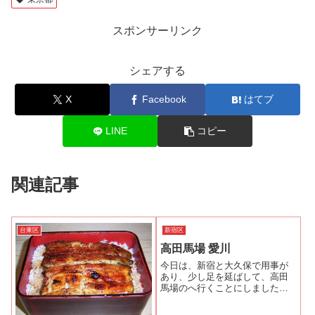
スポンサーリンク
シェアする
X
Facebook
はてブ
LINE
コピー
関連記事
台東区
新宿区
高田馬場 愛川
今日は、新宿と大久保で用事が
あり、少し足を延ばして、高田
馬場のへ行くことにしました。
高田馬場には、前から一度行っ
てみたいと思っていた「うなぎ