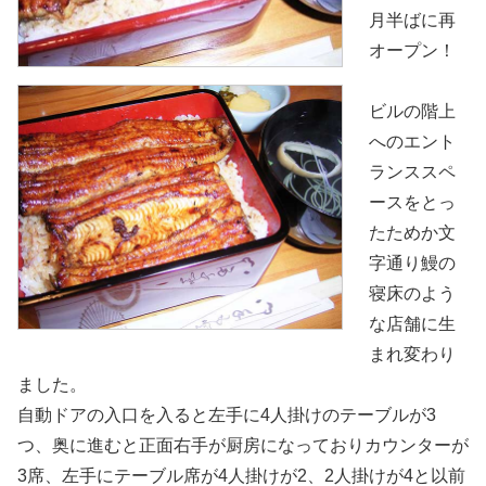
月半ばに再
オープン！
ビルの階上
へのエント
ランススペ
ースをとっ
たためか文
字通り鰻の
寝床のよう
な店舗に生
まれ変わり
ました。
自動ドアの入口を入ると左手に4人掛けのテーブルが3
つ、奥に進むと正面右手が厨房になっておりカウンターが
3席、左手にテーブル席が4人掛けが2、2人掛けが4と以前