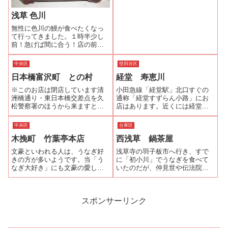
愛川」があるからです。大久保
からうなぎ愛川までGoogleMAP
浅草 色川
で経路検索すると戸山公園など
無性に色川の鰻が食べたくなっ
の近くを...
て行ってきました。１時半少し
前！急げば間に合う！店の前に
行くと暖簾がまだ出ておりセー
フです。「こんちは」「おぅ、
中央区
世田谷区
お茶でいいかい？」「肝とかゑ
日本橋富沢町 との村
経堂 寿恵川
りあります」「3本ぐらいなら残
ってる」「それとビール下さ
※このお店は閉店しています清
小田急線「経堂駅」北口すぐの
い」「おぅ、シ...
洲橋通り・東日本橋交差点を久
通称「経堂すずらん小路」にお
松警察署のほうから来ますと右
店はあります。近くには経堂の
に曲がってください。少し進む
寿司店の代表格である昭和２年
と左手信号の角に問屋橋交番が
創業の「美登利寿司」の４代目
中央区
台東区
あります。その次の路地を左に
ご主人の弟さんが営む「経堂美
木挽町 竹葉亭本店
西浅草 鍋茶屋
曲がると「鰻」の暖簾が見えま
登利寿司 寿矢」や古民家風の座
す。そこが「との村」です。カ
敷で頂く北海道産石臼引きの粉
文豪といわれる人は、うなぎ好
浅草寺の羽子板市へ行き、すで
ウンター６席のみ...
を使用した手打...
きの方が多いようです。当「う
に「初小川」でうなぎを食べて
なぎ大好き」にも文豪の愛した
いたのだが、仲見世や伝法院通
といわれるお店や作品に登場す
りを歩き回っていたら小腹が空
るお店を紹介していますが、こ
いてきた。国際通りからいつも
ちらもそのひとつ。先代千円札
看板を見ている「鍋茶屋」お店
の顔・夏目漱石の代表作『吾輩
の前に行ってみるとまだランチ
スポンサーリンク
は猫である』に登場します。た
タイムサービスの時間内です。
だ、「吾輩は猫で...
うな丼、鳥丼、三...