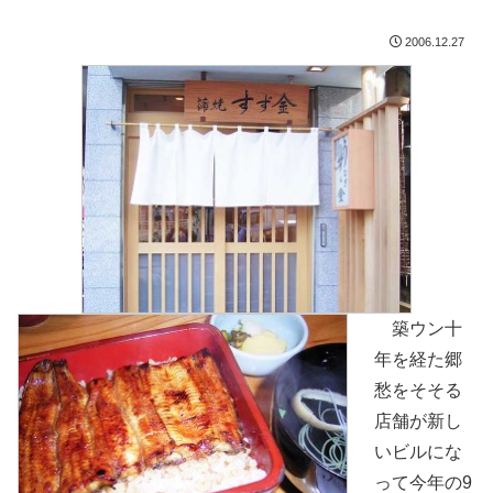
2006.12.27
築ウン十
年を経た郷
愁をそそる
店舗が新し
いビルにな
って今年の9