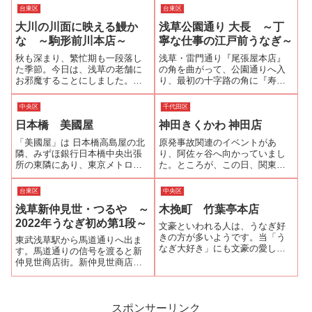
台東区
台東区
大川の川面に映える鰻か
浅草公園通り 大長 ～丁
な ～駒形前川本店～
寧な仕事の江戸前うなぎ～
秋も深まり、繁忙期も一段落し
浅草・雷門通り『尾張屋本店』
た季節。今日は、浅草の老舗に
の角を曲がって、公園通りへ入
お邪魔することにしました。隅
り、最初の十字路の角に『寿司
田川に架かる駒形橋のすぐ近く
うなぎ 大長』がある。何度
にある『駒形前川本店』です。
か？前を通ったことはあるが、
中央区
千代田区
『駒形前川』の創業は、文化・
お邪魔するのは初めてだ。店内
日本橋 美國屋
神田きくかわ 神田店
文政期といいますから1804年～
は、カウンター席5席4人掛けテ
1830年頃。時の将軍は11代・徳
ーブル席が3つと小上がり座敷に
「美國屋」は 日本橋高島屋の北
原発事故関連のイベントがあ
川家斉...
４人掛け座卓...
隣、みずほ銀行日本橋中央出張
り、阿佐ヶ谷へ向かっていまし
所の東隣にあり、東京メトロ
た。ところが、この日、関東地
「日本橋駅」B1、B2出口から徒
方に接近していた台風15号のた
歩1分という便利なところにあり
めにイベントが中止になり、急
台東区
中央区
ます。メニューは基本的にうな
いで帰宅しようとしましたが、
浅草新仲見世・つるや ～
木挽町 竹葉亭本店
重が3種類のみ、店仕舞いが早い
すでに都内の鉄道は運休、遅延
うなぎ屋さんが多い中にあって
が相次ぎ、麻痺状態です。何と
2022年うなぎ初め第1段～
文豪といわれる人は、うなぎ好
も特に早...
か帰宅できる鉄道...
きの方が多いようです。当「う
東武浅草駅から馬道通りへ出ま
なぎ大好き」にも文豪の愛した
す。馬道通りの信号を渡ると新
といわれるお店や作品に登場す
仲見世商店街。新仲見世商店街
るお店を紹介していますが、こ
は浅草の中心部を東西に結ぶ全
ちらもそのひとつ。先代千円札
長380メートルのアーケード商店
の顔・夏目漱石の代表作『吾輩
街で さまざまなジャンルのお店
は猫である』に登場します。た
が軒を連ねています。新仲見世
スポンサーリンク