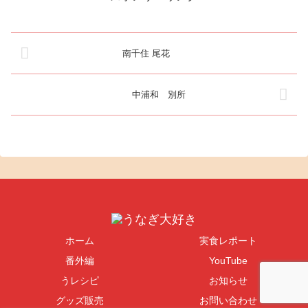
だ、「吾輩は猫で...
商店街へ入るとすぐ右側につる
やの看板が...
南千住 尾花
中浦和 別所
ホーム
実食レポート
番外編
YouTube
うレシピ
お知らせ
グッズ販売
お問い合わせ