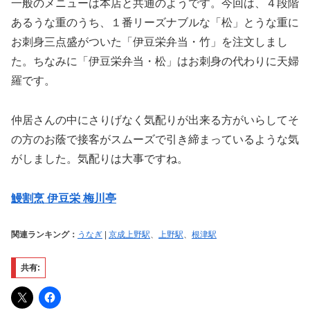
一般のメニューは本店と共通のようです。今回は、４段階
あるうな重のうち、１番リーズナブルな「松」とうな重に
お刺身三点盛がついた「伊豆栄弁当・竹」を注文しまし
た。ちなみに「伊豆栄弁当・松」はお刺身の代わりに天婦
羅です。
仲居さんの中にさりげなく気配りが出来る方がいらしてそ
の方のお蔭で接客がスムーズで引き締まっているような気
がしました。気配りは大事ですね。
鰻割烹 伊豆栄 梅川亭
関連ランキング：
うなぎ
|
京成上野駅
、
上野駅
、
根津駅
共有: