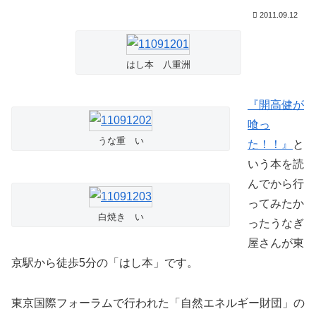
2011.09.12
はし本 八重洲
『開高健が
喰っ
うな重 い
た！！』
と
いう本を読
んでから行
ってみたか
白焼き い
ったうなぎ
屋さんが東
京駅から徒歩5分の「はし本」です。
東京国際フォーラムで行われた「自然エネルギー財団」の