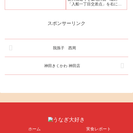
工事が完了して新店舗にて営業
「入船一丁目交差点」を右に曲
中です。八重洲鰻はし本は、
がると左手にあるのが『しらゆ
2022年11月より建て替え工事の
き』である。『しらゆき』で
ために仮店舗で営業をしていま
は、心より食事を楽しんでほし
す。6月20日発売の拙著『読...
い、新鮮なものだけを提供した
スポンサーリンク
いとの思いから予約を勧めてい
る。「鰻に魅せられて...
我孫子 西周
神田きくかわ 神田店
ホーム
実食レポート