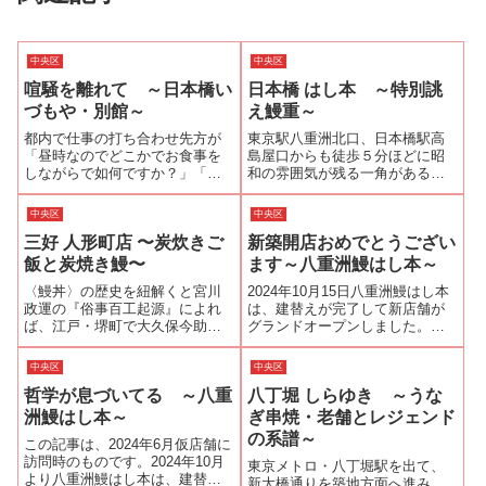
中央区
中央区
喧騒を離れて ～日本橋い
日本橋 はし本 ～特別誂
づもや・別館～
え鰻重～
都内で仕事の打ち合わせ先方が
東京駅八重洲北口、日本橋駅高
「昼時なのでどこかでお食事を
島屋口からも徒歩５分ほどに昭
しながらで如何ですか？」「い
和の雰囲気が残る一角がある。
いですね＾＾」「うなぎ屋は如
その小路に創業から四代続く老
何でしょう？」「ますますいい
舗のうなぎ店『日本橋 はし本』
中央区
中央区
ですね（＾◇＾）」という訳で
がある。『日本橋 はし本』の四
三好 人形町店 〜炭炊きご
新築開店おめでとうござい
先方が『日本橋いづもや』さん
代目・橋本正平さんの名刺に
を予約してくれました。案内さ
は、ハイパー鰻クリエーターと
飯と炭焼き鰻〜
ます～八重洲鰻はし本～
れたのは本館のあ...
いう肩書が書い...
〈鰻丼〉の歴史を紐解くと宮川
2024年10月15日八重洲鰻はし本
政運の『俗事百工起源』によれ
は、建替えが完了して新店舗が
ば、江戸・堺町で大久保今助が
グランドオープンしました。お
考案されたとされている。諸説
めでとうございます！オープン
あるが、私の想像を交えてまと
当日は、店頭にお祝いの胡蝶蘭
中央区
中央区
めてみたい。大久保今助は、常
が並び華やかな雰囲気です。胡
哲学が息づいてる ～八重
八丁堀 しらゆき ～うな
陸国久慈郡亀作村（現在の茨城
蝶蘭の花言葉は「幸福が飛んで
県常陸太田市）の百姓の息子と
くる」また、胡蝶蘭は花の寿命
洲鰻はし本～
ぎ串焼・老舗とレジェンド
して生まれたが、...
が長いの...
の系譜～
この記事は、2024年6月仮店舗に
訪問時のものです。2024年10月
東京メトロ・八丁堀駅を出て、
より八重洲鰻はし本は、建替え
新大橋通りを築地方面へ進み