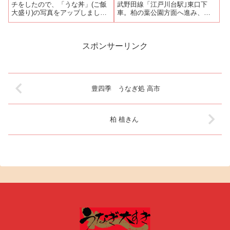
チをしたので、「うな丼」(ご飯
武野田線「江戸川台駅｣東口下
大盛り)の写真をアップしまし
車。柏の葉公園方面へ進み、ヨ
た。ランチタイムサービスとは
ークマート江戸川台店先の信号
いえ、これで７００円は安いと
を左折し、流通経済大柏高校方
思いませんか？確かにうなぎは
面へ行ってすぐ。お店の前をゆ
半尾ですが、質は落ちていませ
ったりとってあり、駐車スペー
スポンサーリンク
んし、きも吸、お新香、小鉢付
スは充分あるので、車で行って
です。くしだ関...
も大丈夫。ちなみ...
豊四季 うなぎ処 高市
柏 植きん