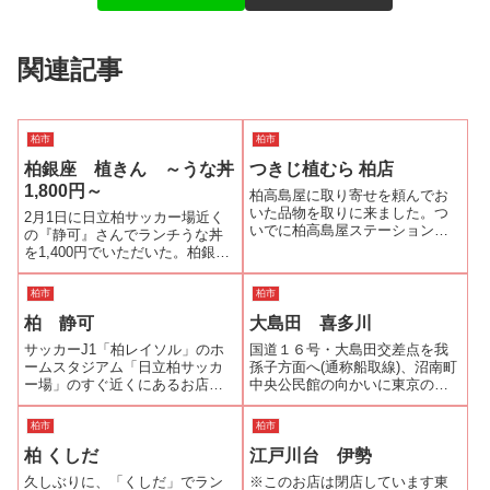
関連記事
柏市
柏市
柏銀座 植きん ～うな丼
つきじ植むら 柏店
1,800円～
柏高島屋に取り寄せを頼んでお
いた品物を取りに来ました。つ
2月1日に日立柏サッカー場近く
いでに柏高島屋ステーションモ
の『静可』さんでランチうな丼
ールで晩ご飯を食べましょう。
を1,400円でいただいた。柏銀座
何を食べようと思案していたら
通りの『植きん』さんも「うな
「つきじ植むら」の前に“鰻櫃ま
丼」が、1,800円でいただける。
柏市
柏市
ぶし”のポスターが…。誘われる
柏駅近辺で千円台で鰻をいただ
ように入ってしまいました。鰻
柏 静可
大島田 喜多川
けるお店の特集をしようかと、
櫃まぶし膳（...
お邪魔した。『植きん』さんは
サッカーJ1「柏レイソル」のホ
国道１６号・大島田交差点を我
「...
ームスタジアム「日立柏サッカ
孫子方面へ(通称船取線)、沼南町
ー場」のすぐ近くにあるお店で
中央公民館の向かいに東京の下
す。本格的“炭火焼”を謳っている
町から抜け出したような店構え
だけに店の外にも食欲をそそる
のお店が｢喜多川｣である。紀州
柏市
柏市
「うなぎ屋さん」らしい匂いが
備長炭でじっくり、丁寧に焼き
柏 くしだ
江戸川台 伊勢
します。鰻も期待どおり香ばし
上げられたうなぎはふっくら、
く、甘めのタレがよく合ってい
香ばしく、柔らかさと歯ごたえ
久しぶりに、「くしだ」でラン
※このお店は閉店しています東
ます。また...
を両方楽し...