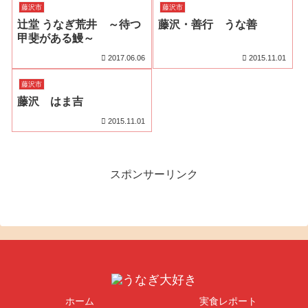
藤沢市
藤沢市
辻堂 うなぎ荒井 ～待つ
藤沢・善行 うな善
甲斐がある鰻～
2017.06.06
2015.11.01
藤沢市
藤沢 はま吉
2015.11.01
スポンサーリンク
ホーム
実食レポート