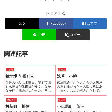
シェアする
X
Facebook
はてブ
LINE
コピー
関連記事
中央区
台東区
築地場内 福せん
浅草 小柳
自分の休みは水曜日。築地市場
伝法院通りから天ぷらの大黒屋
も水曜日が休市日が多く、なか
の角を曲がった次の四つ角にあ
なか行く機会がなかった。幸い
ります。お店の構えからしてい
今日は市場が開いているので早
かにも浅草です。味にもそれは
起きをして久しぶりに築地市場
いえることで、すべてが懐かし
世田谷区
中央区
へ出掛けた。この間、市場の関
い味なんです。玉子焼きも職人
桜新町 川信
小伝馬町 近三
係者と話していたら見学や人気
さんが作ったというより、料理
の寿司屋の行列はほとんど外国
上手のお母さんが焼いたように