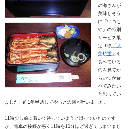
の海さんが
美味しそう
に「いづも
や」の特別
サービス限
定10食
「大
蒲焼重」
を
食べている
のを見てか
らいつか食
べてみたい
と思ってい
ました。約1年半越しでやっと念願が叶いました。
11時少し前に着いて待っていようと思っていたのです
が、電車の接続が悪く11時を10分ほど過ぎてしまいまし