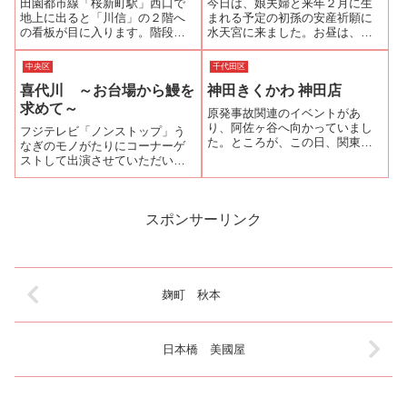
田園都市線「桜新町駅」西口で
今日は、娘夫婦と来年２月に生
人、それも中国人...
ふんわり甘口です...
地上に出ると「川信」の２階へ
まれる予定の初孫の安産祈願に
の看板が目に入ります。階段を
水天宮に来ました。お昼は、鰻
上がり暖簾をくぐって店内へ。
でも食べて精をつけてもらいま
テーブル席が並んでいて柱には
しょう！というこで人形町から
中央区
千代田区
鰻のポスターとともに「サザエ
小伝馬町へ足を延ばしました。
喜代川 ～お台場から鰻を
神田きくかわ 神田店
さん」の原画が飾ってありま
昨日のザックジャパンは、1-0の
す。そう、こちら川信は、「サ
辛勝でしたね。何としてもブラ
求めて～
原発事故関連のイベントがあ
ザエさん」の原作者...
ジルワールド...
り、阿佐ヶ谷へ向かっていまし
フジテレビ「ノンストップ」う
た。ところが、この日、関東地
なぎのモノがたりにコーナーゲ
方に接近していた台風15号のた
ストして出演させていただい
めにイベントが中止になり、急
た。うなぎにまつわるエピソー
いで帰宅しようとしましたが、
ドをクイズなどで紹介して、そ
すでに都内の鉄道は運休、遅延
の解説を務める訳だ。番組の中
が相次ぎ、麻痺状態です。何と
では〈蒲焼〉を温かく召し上が
スポンサーリンク
か帰宅できる鉄道...
っていただくための鰻店の気遣
いとして「銅壺（ど...
麹町 秋本
日本橋 美國屋