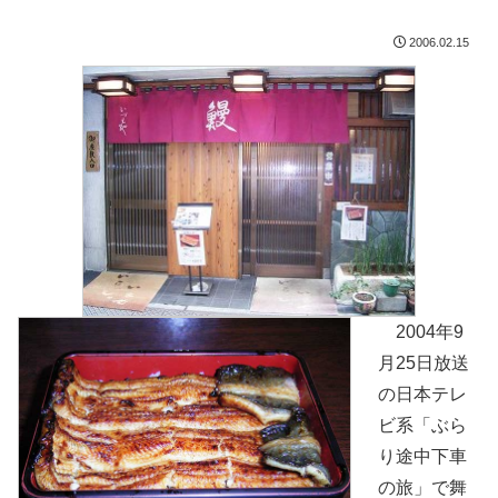
2006.02.15
2004年9
月25日放送
の日本テレ
ビ系「ぶら
り途中下車
の旅」で舞