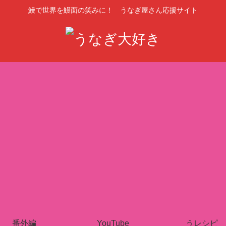
鰻で世界を鰻面の笑みに！ うなぎ屋さん応援サイト
番外編
YouTube
うレシピ