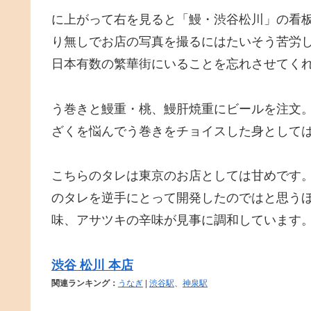
に上がって右を見ると「鰻・渋谷松川」の看
り無しでお店の写真を撮るにはたいそう苦労
日本有数の繁華街にいることを忘れさせてく
う巻きと鰻重・桃、鰻肝焼重にビールを注文
ざくを悩んでう巻きをチョイスした身として
こちらのタレは東京のお店としては甘めです
のタレを逆手にとって開発したのではと思う
味、アサツキの辛味が見事に調和しています
渋谷 松川 本店
関連ランキング：
うなぎ
|
渋谷駅
、
神泉駅