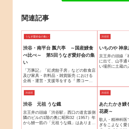
関連記事
うなぎ愛好会の集い
渋谷区
渋谷・南平台 瓢六亭 ～国産鰻食
いちのや 神泉
べ比べ～ 第5回うなぎ愛好会の集
京王井の頭線「
に出て、山手通
い
い場所に土蔵の
「万豚記」「紅虎餃子房」などの飲食店
のや」です。「
及び家具・衣料品・雑貨販売 における
にて天保3年（1
企画・運営・支援等をする『 際コーポ
のうなぎ屋さん
レーション』が「うなぎ本来の香りと滋
がここ渋谷・神泉
味を大切にし、蒸さずに地焼きでお出し
渋谷区
渋谷区
いたします。」と2015年9月に山梨県甲
府、2015年11月...
渋谷 元祖 うな鐡
あたたかき鰻
花菱～
京王井の頭線「渋谷駅」西口の道玄坂側
隣のビルの1階の奥に昭和32（1957）年
歌人・精神科医
から鰻一筋の「元祖うな鐡」はありま
ぎをこよなく愛
す。店の中央奥に焼台があり、紀州備長