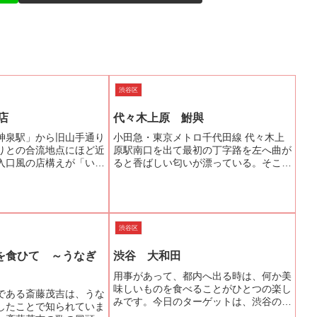
渋谷区
店
代々木上原 鮒與
神泉駅」から旧山手通り
小田急・東京メトロ千代田線 代々木上
りとの合流地点にほど近
原駅南口を出て最初の丁字路を左へ曲が
入口風の店構えが「いち
ると香ばしい匂いが漂っている。そこが
いちのや」は埼玉･川越
目当ての『鮒與』である。店内は、鰻の
832年）創業という老舗
寝床といわれる縦長の客席になってい
、その東京進出第1号店
て、こじんまりとしている。2人掛けの
のお...
テーブルが9つでところどこ...
渋谷区
を食ひて ～うなぎ
渋谷 大和田
用事があって、都内へ出る時は、何か美
味しいものを食べることがひとつの楽し
である斎藤茂吉は、うな
みです。今日のターゲットは、渋谷の大
したことで知られていま
和田で鰻を頂くことにしました。週末で