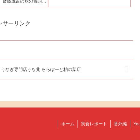
、斎藤茂吉の歌の冒頭部
混んでいる可能性があるので、電話で問
歌の完全版を載せます。
い合わせてみました。上品な女性が電話
食ひて帰りくる 道玄坂
に出ました。お昼の時間は...
歌集「暁紅」所収この歌
ンサーリンク
とは、斎...
うなぎ専門店うな兆 ららぽーと柏の葉店
ホーム
実食レポート
番外編
Yo