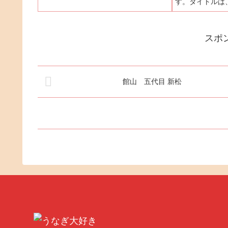
す。タイトルは
炭で焼かれた鰻の香ばしい香りを漂わせ
分です。以下に
ています。何といっても「元祖うな鐡」
あたたかき鰻を
の売りは、鰻の串焼き...
に月おし照れり
スポ
に出てくる道玄坂
館山 五代目 新松