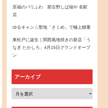
至福のパリふわ 那古野しば福や 名駅
店
ゆるキャン△聖地「さくめ」で極上鰻重
東松戸に誕生｜関西風地焼きの新店「う
なぎ たかしろ」4月15日グランドオープ
ン
アーカイブ