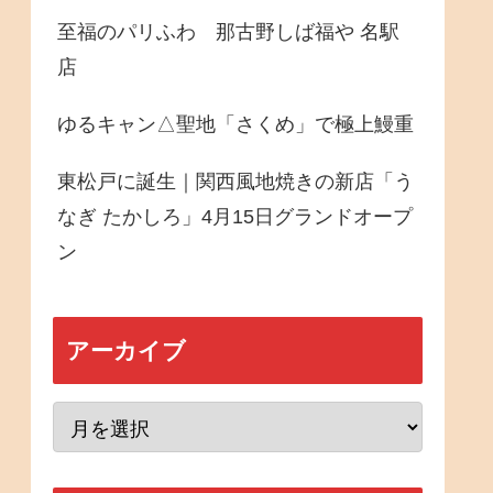
至福のパリふわ 那古野しば福や 名駅
店
ゆるキャン△聖地「さくめ」で極上鰻重
東松戸に誕生｜関西風地焼きの新店「う
なぎ たかしろ」4月15日グランドオープ
ン
アーカイブ