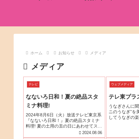
ホーム
お知らせ
メディア
メディア
テレビ
ウェブメディア
なないろ日和！夏の絶品スタ
テレ東プラ
ミナ料理!
うなぎさんに聞
ニのうなぎ”を
2024年8月6日（火）放送テレビ東京系
してうなぎの楽
『なないろ日和！』夏の絶品スタミナ
とおいしくなる
料理! 夏の土用の丑の日にあわせてスー
してテレ東プラ
パーマーケット販売されるこだわりの
2024.08.06
ました。是非お
うなぎの蒲焼をご自宅でさらに美味し