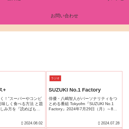
お問い合わせ
ラジオ
ス+
SUZUKI No.1 Factory
く！”スーパーやコンビ
俳優・八嶋智人がパーソナリティをつ
美味しく食べる方法 と題
とめる番組 Tokyofm『SUZUKI No.1
しみ方を『読めばもっ
Factory』2024年7月29日（月）～8月1
うなぎ大全』から抜粋
日（木）16:50 - 17:00 は、八嶋智人か
スに掲載していただき
ら教えてほしいと言われたうなぎにま
2024.08.02
2024.07.28
読みください！
つわる「No.1」を...