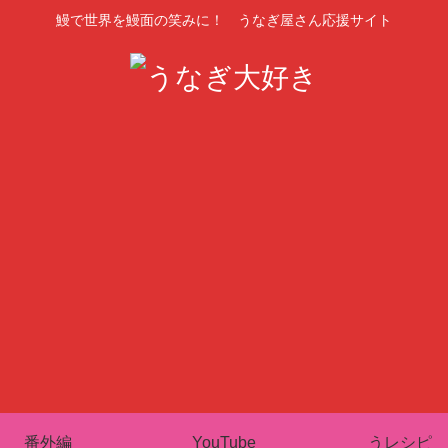
鰻で世界を鰻面の笑みに！ うなぎ屋さん応援サイト
番外編
YouTube
うレシピ