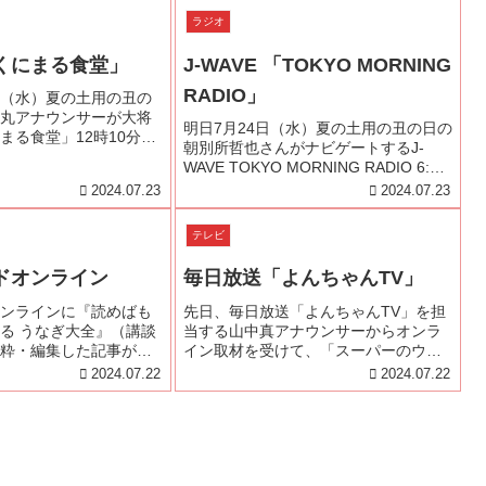
ラジオ
くにまる食堂」
J-WAVE 「TOKYO MORNING
RADIO」
4日（水）夏の土用の丑の
丸アナウンサーが大将
明日7月24日（水）夏の土用の丑の日の
まる食堂」12時10分頃
朝別所哲也さんがナビゲートするJ-
ようこそ！お話食べち
WAVE TOKYO MORNING RADIO 6:15
邪魔して、うなぎ愛を
頃『MORNING CHARGE』 のコーナー
2024.07.23
2024.07.23
せていただく予定で
「土用の丑の日」に注目したゲストし
ださいませm...
て出演します！是非お聴きくださ...
テレビ
ドオンライン
毎日放送「よんちゃんTV」
ンラインに『読めばも
先日、毎日放送「よんちゃんTV」を担
る うなぎ大全』（講談
当する山中真アナウンサーからオンラ
粋・編集した記事が掲
イン取材を受けて、「スーパーのウナ
是非お聴きください。
ギを美味しく食べる方法」「スーパー
2024.07.22
2024.07.22
の美味しいウナギの見分け方」「関東
風・関西風の焼き方のコツ」「価格な
ど今年のウナギの傾向」などお話し
し...