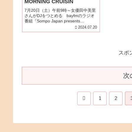
MORNING CRUISIN
7月20日（土）午前9時～女優田中美里
さんがDJをつとめる bayfmのラジオ
番組『Sompo Japan presents
MORNING CRUISIN』にコメント出演
2024.07.20
させていただきます。週末の朝に、さ
わやかな音楽と、聞く人にふんわり
と...
スポ
次
前
1
2
へ