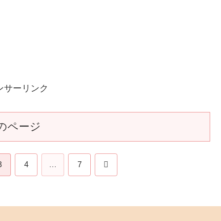
ンサーリンク
のページ
次
3
4
…
7
へ