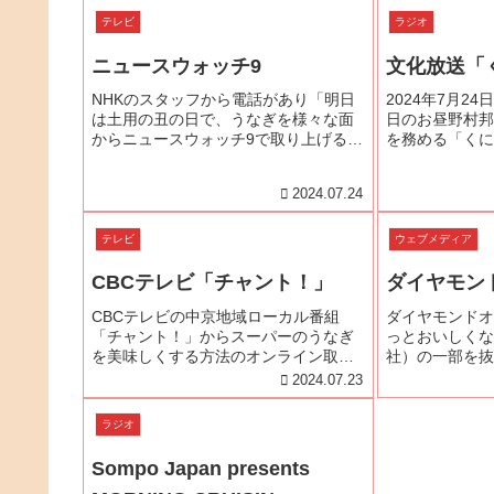
く食べる方法夏にピッタリ！スーパー
テレビ
ラジオ
のうなぎを使ったうなぎレシ...
ニュースウォッチ9
文化放送「
NHKのスタッフから電話があり「明日
2024年7月2
は土用の丑の日で、うなぎを様々な面
日のお昼野村邦
からニュースウォッチ9で取り上げるの
を務める「くに
て、是非お話をお聞きしたい」とのこ
から営業する「
とでした。24日は、ラジオ出演やテレ
ゃうぞ！」にお
2024.07.24
ビ番組のロケが入っていて、放送開始
込めたお話をさ
直前の取材となりました。インタ...
す。是非お聴きく
テレビ
ウェブメディア
CBCテレビ「チャント！」
ダイヤモン
CBCテレビの中京地域ローカル番組
ダイヤモンドオ
「チャント！」からスーパーのうなぎ
っとおいしくな
を美味しくする方法のオンライン取材
社）の一部を抜
を受けました。私のうなぎ愛、名古屋
載されました。
2024.07.23
愛をこめてお伝えしました。2024年7
月23日（火）放送予定です。
ラジオ
Sompo Japan presents