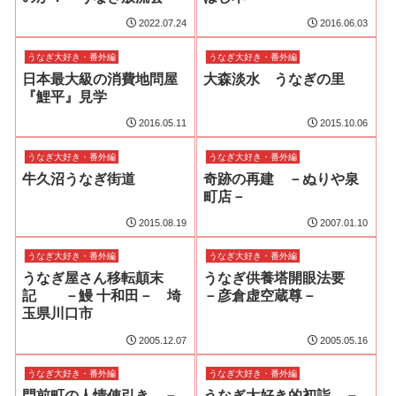
2022.07.24
2016.06.03
うなぎ大好き・番外編
うなぎ大好き・番外編
日本最大級の消費地問屋
大森淡水 うなぎの里
『鯉平』見学
2016.05.11
2015.10.06
うなぎ大好き・番外編
うなぎ大好き・番外編
牛久沼うなぎ街道
奇跡の再建 －ぬりや泉
町店－
2015.08.19
2007.01.10
うなぎ大好き・番外編
うなぎ大好き・番外編
うなぎ屋さん移転顛末
うなぎ供養塔開眼法要
記 －鰻 十和田－ 埼
－彦倉虚空蔵尊－
玉県川口市
2005.12.07
2005.05.16
うなぎ大好き・番外編
うなぎ大好き・番外編
門前町の人情俥引き －
うなぎ大好き的初詣 －