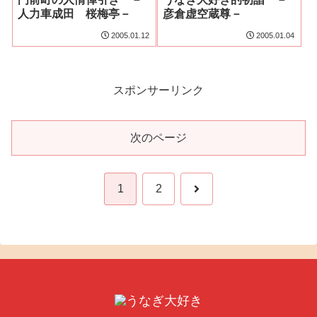
人力車成田 桜梅亭－
彦倉虚空蔵尊－
2005.01.12
2005.01.04
スポンサーリンク
次のページ
次
1
2
へ