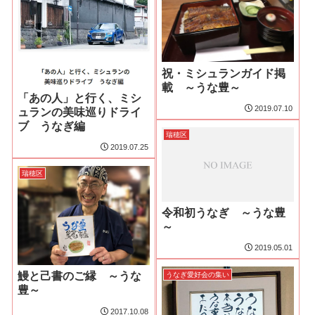
祝・ミシュランガイド掲
載 ～うな豊～
「あの人」と行く、ミシ
2019.07.10
ュランの美味巡りドライ
ブ うなぎ編
瑞穂区
2019.07.25
瑞穂区
令和初うなぎ ～うな豊
～
2019.05.01
鰻と己書のご縁 ～うな
うなぎ愛好会の集い
豊～
2017.10.08