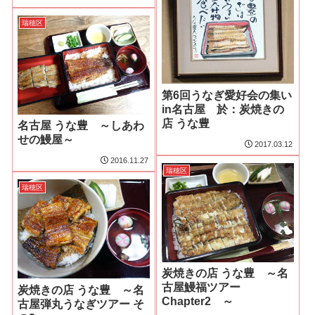
瑞穂区
第6回うなぎ愛好会の集い
in名古屋 於：炭焼きの
店 うな豊
名古屋 うな豊 ～しあわ
せの鰻屋～
2017.03.12
2016.11.27
瑞穂区
瑞穂区
炭焼きの店 うな豊 ～名
古屋鰻福ツアー
炭焼きの店 うな豊 ～名
Chapter2 ～
古屋弾丸うなぎツアー そ