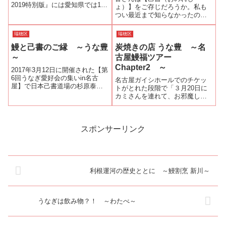
2019特別版』には愛知県では11
ょ）】をご存じだろうか。私も
店、岐阜県では３店、三重県で
つい最近まで知らなかったのだ
は７店のうなぎ屋さんが掲載さ
が、知らずに目にしていたので
れました。『うな豊』さんもミ
ある。己書とは◆己(おのれ)の書
瑞穂区
瑞穂区
シュランの基準を満たした料理
自分だけの書。オンリーワンの
としてミシュランプレートに掲
鰻と己書のご縁 ～うな豊
炭焼きの店 うな豊 ～名
書の事です。◆書道・習字など
載されま...
と全く異なり書き方・書き順な
～
古屋鰻福ツアー
ど、条件にとらわ...
Chapter2 ～
2017年3月12日に開催された【第
6回うなぎ愛好会の集いin名古
名古屋ガイシホールでのチケッ
屋】で日本己書道場の杉原泰師
トがとれた段階で「３月20日に
範、鈴木海祥師範、加藤忠正師
カミさんを連れて、お邪魔しま
範とご縁をいただいた。4月から
す」と『うな豊』さんの服部公
ご紹介いただいた日本己書道
司社長にはお願いしておいた。
場・馬淵将樹副総師範の東京幸
当初の予定では、『うな豊』さ
座へ通い始めた。最初は多くの
んの最寄り駅・瑞穂運動場西駅
スポンサーリンク
方が抱...
で名古屋市営地下鉄・桜通線で
乗り換えなしで...
利根運河の歴史ととに ～鰻割烹 新川～
うなぎは飲み物？！ ～わたべ～