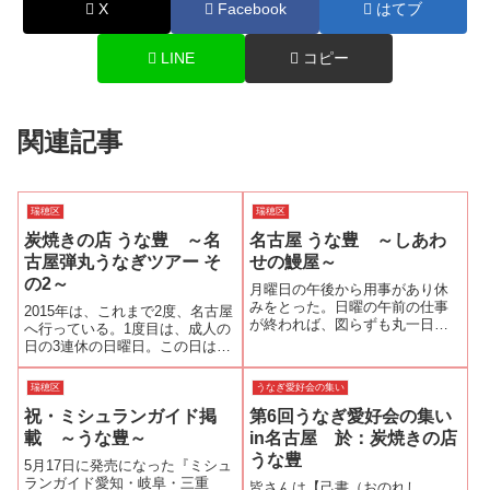
X
Facebook
はてブ
LINE
コピー
関連記事
瑞穂区
瑞穂区
炭焼きの店 うな豊 ～名
名古屋 うな豊 ～しあわ
古屋弾丸うなぎツアー そ
せの鰻屋～
の2～
月曜日の午後から用事があり休
みをとった。日曜の午前の仕事
2015年は、これまで2度、名古屋
が終われば、図らずも丸一日休
へ行っている。1度目は、成人の
みになる。早朝の新幹線に乗れ
日の3連休の日曜日。この日は、
ば用事に間に合うので、急遽、
夕方から栄のライブハウスで行
名古屋へ行こうと思い立った。
われる音楽ライブが目的だっ
瑞穂区
うなぎ愛好会の集い
行先は『うな豊』以前、大将と
た。昼は名古屋の鰻を食べよう
「大将が休前日の日曜の夜なら
祝・ミシュランガイド掲
第6回うなぎ愛好会の集い
と軽い気持ちが間違いだった。
ゆっくり話が出来...
以前から「うなぎ大好き」でリ
載 ～うな豊～
in名古屋 於：炭焼きの店
ンクを貼...
うな豊
5月17日に発売になった『ミシュ
ランガイド愛知・岐阜・三重
皆さんは【己書（おのれし