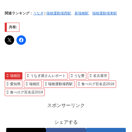
関連ランキング：
うなぎ
|
瑞穂運動場西駅
、
新瑞橋駅
、
瑞穂運動場東駅
共有:
瑞穂区
うなぎ屋さんレポート
うな豊
名古屋市
愛知県
瑞穂区
瑞穂運動場西駅
食べログ百名店2018
食べログ百名店2019
スポンサーリンク
シェアする