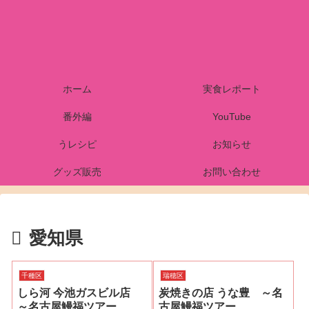
ホーム
実食レポート
番外編
YouTube
うレシピ
お知らせ
グッズ販売
お問い合わせ
愛知県
千種区
瑞穂区
しら河 今池ガスビル店
炭焼きの店 うな豊 ～名
～名古屋鰻福ツアー
古屋鰻福ツアー