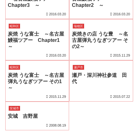
Chapter3 ～
Chapter2 ～
2016.03.20
2016.03.20
昭和区
瑞穂区
炭焼 うな富士 ～名古屋
炭焼きの店 うな豊 ～名
鰻福ツアー Chapter1
古屋弾丸うなぎツアー そ
～
の2～
2016.03.20
2015.11.29
昭和区
瀬戸市
炭焼 うな富士 ～名古屋
瀬戸・深川神社参道 田
弾丸うなぎツアー その1
代
～
2015.11.29
2015.07.22
安城市
安城 吉野屋
2008.08.19