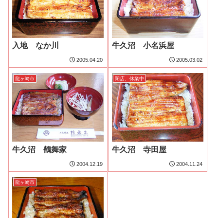
入地 なか川
牛久沼 小名浜屋
2005.04.20
2005.03.02
龍ヶ崎市
閉店、休業中
牛久沼 鶴舞家
牛久沼 寺田屋
2004.12.19
2004.11.24
龍ヶ崎市