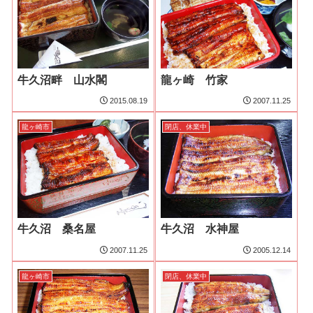
牛久沼畔 山水閣
龍ヶ崎 竹家
2015.08.19
2007.11.25
龍ヶ崎市
閉店、休業中
牛久沼 桑名屋
牛久沼 水神屋
2007.11.25
2005.12.14
龍ヶ崎市
閉店、休業中