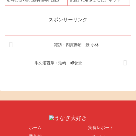
り「うなぎ街道」と呼ばれてい
お店の情報を調べていてうな重
ます。その中で一番南側の取手
としら焼きが両方楽しめる「特
寄りに位置するのが「伊勢屋」
うな重」がお勧めとあったの
でその北隣が、ここ「水神屋」
で、今日は「特うな重」にと決
スポンサーリンク
です。土浦方面からも取手方面
めていました。しかし、お店に
からも牛久沼大...
着いてメニューを...
諏訪・四賀赤沼 鰻 小林
牛久沼西岸・泊崎 岬食堂
ホーム
実食レポート