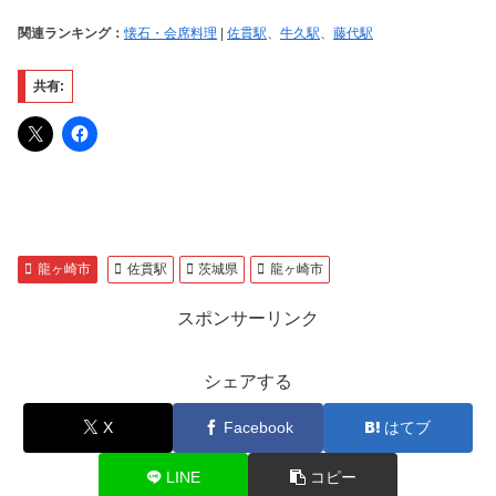
関連ランキング：
懐石・会席料理
|
佐貫駅
、
牛久駅
、
藤代駅
共有:
龍ヶ崎市
佐貫駅
茨城県
龍ヶ崎市
スポンサーリンク
シェアする
X
Facebook
はてブ
LINE
コピー