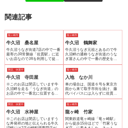
関連記事
龍ヶ崎市
龍ヶ崎市
牛久沼 桑名屋
牛久沼 鶴舞家
牛久沼うなぎ街道7店の中で一番
牛久沼うなぎ元祖とあるので牛
最寄のJR常磐線「佐貫駅」に近
久沼畔の通称うなぎ街道のうな
いお店なのでJRを利用して徒歩
ぎ屋さんの中で一番の歴史を持
で行ってきました。JR常磐線
つお店なのでしょうか？メニュ
「佐貫駅」西口を降りて真っ直
ーの「はしがき」には元祖とし
閉店、休業中
龍ヶ崎市
ぐ進むと300mほどで国道６号線
て恥じない味と紀州備長炭を使
牛久沼 寺田屋
入地 なか川
に出て、右に曲がります。さら
用した炭火焼を謳っています。
に300mほど進むと「八間堰」と
店内には「浜名湖養魚漁業組
※このお店は閉店しています牛
車の場合は、国道６号を東京方
い...
合」 のポスターが...
久沼畔を走る「うなぎ街道」の
面から来て取手市街を抜け、藤
お店の中で一番北に位置するの
代バイパスには入らずに佐貫方
が「寺田屋」です。「うなぎ街
面に進む。小貝川に架かる文巻
道」７店の中で、ここ「寺田
橋を渡り、「小通幸谷」交差点
閉店、休業中
龍ヶ崎市
屋」と「鶴舞家」が紀州備長炭
を右折して2kmほど来た左手に
牛久沼 水神屋
龍ヶ崎 竹家
の炭火焼をアピールしている。
「なか川」はあります。お店の
今から割き始めるということだ
前のスペースが駐車スペースに
※このお店は閉店していますう
関東鉄道竜ヶ崎線「竜ヶ崎駅」
ったので、珍しい「...
なっており、５...
な丼発祥の地と伝えられる牛久
から徒歩15分ほどで「竹家うな
沼畔には7店の鰻料理専門店があ
ぎ店」に着きました。ネットで