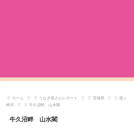
ホーム
うなぎ屋さんレポート
茨城県
龍ヶ
崎市
牛久沼畔 山水閣
牛久沼畔 山水閣