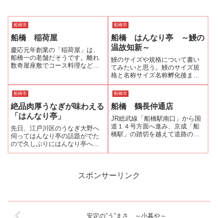
船橋市
船橋市
船橋 稲荷屋
船橋 はんなり亭 ～鰻の
温故知新～
慶応元年創業の「稲荷屋」は、
船橋一の老舗だそうです。離れ
鰻のサイズや規格について書い
数奇屋座敷でコース料理などを
てみたいと思う。鰻のサイズ規
頂く割烹料亭部と予約なしでも
格と名称サイズ名称孵化後まも
気軽に入れる和風れすとらん部
ない仔魚レプトセファルス幼生
があります。今回は和風れすと
（仔魚）透明な柳の葉状の形
船橋市
船橋市
らん部で頂きました。表通りに
0.15～0.2ｇシラスウナギ、メッ
面した和風れすとらん部の玄関
絶品肉厚うなぎが味わえる
船橋 鶴長仲通店
コ、シロコ、ハマッコ無色透明
を入ると左側にテ...
0.2～10ｇクロコ、天クロビリ、
「はんなり亭」
JR総武線「船橋駅南口」から国
養ビ...
道１４号方面へ進み、京成「船
先日、江戸川区のうなぎ大野へ
橋駅」の踏切を越えて道路の左
伺ってはんなり亭の話題がでた
側を歩いているとうなぎ好きに
ので久しぶりにはんなり亭へ伺
は堪らない匂いが漂ってきま
おうと思い立ちました。はんな
す。匂いのする方へ小路を左折
り亭はJR総武線・東船橋駅から
すると「うなぎ蒲焼き」ののぼ
約750ｍ、徒歩7分です。東船橋
りが見えてきます。そこがお目
駅南口から千葉、津田沼方面へ
スポンサーリンク
当ての「うなぎ屋...
線路伝いに進んで県道船取線に
出たら右折...
安定の”う”まさ ～小暮や～